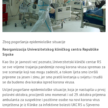
Zbog pogoršanja epidemiološke situacije
Reorganizacija Univerzitetskog kliničkog centra Republike
Srpske
Kao što je javnosti već poznato, Univerzitetski klinički centar RS
se sve vrijeme trajanja pandemije novog korona virusa spremao za
sve scenarije koji nas mogu zadesiti, a tokom ljeta smo izvršili
pripreme za jesen i zimu, jer smo pratili kretanja u svijetu i trudili
se da budemo dva koraka ispred korona virusa.
Usljed pogoršane epidemiološke situacije, koja je nastupila u prvoj
polovini oktobra, procijenili smo momenat i od 29. oktobra prijemna
ambulanta za suspektne i pozitivne osobe na novi korona virus
izmještena je iz Klinike za infektivne bolesti UKC RS u Sjeverno