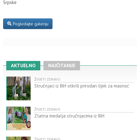
Srpske
Pogledajte galeriju
AKTUELNO
NAJČITANIJE
ŽIVJETI ZDRAVO
Stručnjaci iz BiH otkrili prirodan lijek za masnoć
ŽIVJETI ZDRAVO
Zlatna medalja stručnjacima iz BiH
ŽIVJETI ZDRAVO