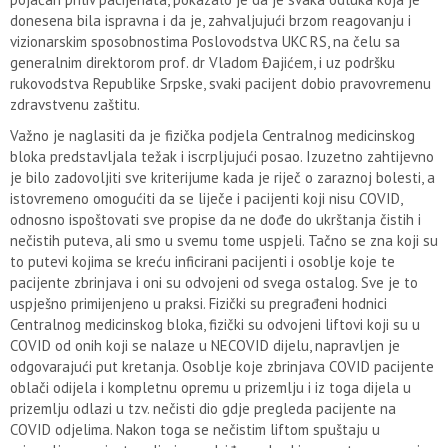
donesena bila ispravna i da je, zahvaljujući brzom reagovanju i
vizionarskim sposobnostima Poslovodstva UKC RS, na čelu sa
generalnim direktorom prof. dr Vladom Đajićem, i uz podršku
rukovodstva Republike Srpske, svaki pacijent dobio pravovremenu
zdravstvenu zaštitu.
Važno je naglasiti da je fizička podjela Centralnog medicinskog
bloka predstavljala težak i iscrpljujući posao. Izuzetno zahtijevno
je bilo zadovoljiti sve kriterijume kada je riječ o zaraznoj bolesti, a
istovremeno omogućiti da se liječe i pacijenti koji nisu COVID,
odnosno ispoštovati sve propise da ne dođe do ukrštanja čistih i
nečistih puteva, ali smo u svemu tome uspjeli. Tačno se zna koji su
to putevi kojima se kreću inficirani pacijenti i osoblje koje te
pacijente zbrinjava i oni su odvojeni od svega ostalog. Sve je to
uspješno primijenjeno u praksi. Fizički su pregrađeni hodnici
Centralnog medicinskog bloka, fizički su odvojeni liftovi koji su u
COVID od onih koji se nalaze u NECOVID dijelu, napravljen je
odgovarajući put kretanja. Osoblje koje zbrinjava COVID pacijente
oblači odijela i kompletnu opremu u prizemlju i iz toga dijela u
prizemlju odlazi u tzv. nečisti dio gdje pregleda pacijente na
COVID odjelima. Nakon toga se nečistim liftom spuštaju u