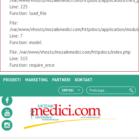
/var/www/vhosts/mozaikmedici.com/httpdocs/application/third_
Line: 225
Function: load_file
File:
/var/www/vhosts/mozaikmedici.com/httpdocs/application/modules
Line: 7
Function: model
File: /var/www/vhosts/mozaikmedici.com/httpdocs/index.php
Line: 315
Function: require_once
PROJEKTI
MARKETING
PARTNERI
KONTAKT
SRPSKI