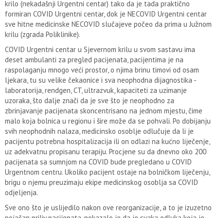
krilo (nekadašnji Urgentni centar) tako da je tada praktično
formiran COVID Urgentni centar, dok je NECOVID Urgentni centar
sve hitne medicinske NECOVID slučajeve počeo da prima u Južnom
krilu (zgrada Poliklinike).
COVID Urgentni centar u Sjevernom krilu u svom sastavu ima
deset ambulanti za pregled pacijenata, pacijentima je na
raspolaganju mnogo veći prostor, o njima brinu timovi od osam
ljekara, tu su velike čekaonice i sva neophodna dijagnostika -
laboratorija, rendgen, CT, ultrazvuk, kapaciteti za uzimanje
uzoraka, što dalje znači da je sve što je neophodno za
zbrinjavanje pacijenata skoncentrisano na jednom mjestu, čime
malo koja bolnica u regionu i šire može da se pohvali. Po dobijanju
svih neophodnih nalaza, medicinsko osoblje odlučuje da li je
pacijentu potrebna hospitalizacija ili on odlazi na kućno liječenje,
uz adekvatnu propisanu terapiju. Procjene su da dnevno oko 200
pacijenata sa sumnjom na COVID bude pregledano u COVID
Urgentnom centru. Ukoliko pacijent ostaje na bolničkom liječenju,
brigu o njemu preuzimaju ekipe medicinskog osoblja sa COVID
odjeljenja.
Sve ono što je uslijedilo nakon ove reorganizacije, a to je izuzetno
pojačan priliv pacijenata, pokazalo je da je svaka odluka koja je