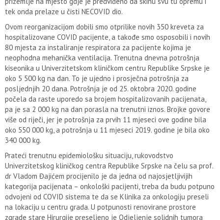
prizemlje na mjesto gdje je predviđeno da skinu svu tu opremu i
tek onda prelaze u čisti NECOVID dio.
Ovom reorganizacijom dobili smo otprilike novih 350 kreveta za
hospitalizovane COVID pacijente, a takođe smo osposobili i novih
80 mjesta za instaliranje respiratora za pacijente kojima je
neophodna mehanička ventilacija. Trenutna dnevna potrošnja
kiseonika u Univerzitetskom kliničkom centru Republike Srpske je
oko 5 500 kg na dan. To je ujedno i prosječna potrošnja za
posljednjih 20 dana. Potrošnja je od 25. oktobra 2020. godine
počela da raste uporedo sa brojem hospitalizovanih pacijenata,
pa je sa 2 000 kg na dan porasla na trenutni iznos. Brojke govore
više od riječi, jer je potrošnja za prvih 11 mjeseci ove godine bila
oko 550 000 kg, a potrošnja u 11 mjeseci 2019. godine je bila oko
340 000 kg.
Prateći trenutnu epidemiološku situaciju, rukovodstvo
Univerzitetskog kliničkog centra Republike Srpske na čelu sa prof.
dr Vladom Đajićem procijenilo je da jedna od najosjetljivijih
kategorija pacijenata – onkološki pacijenti, treba da budu potpuno
odvojeni od COVID sistema te da se Klinika za onkologiju preseli
na lokaciju u centru grada. U potpunosti renovirane prostore
zgrade stare Hirurgije preseljeno je Odjeljenje solidnih tumora