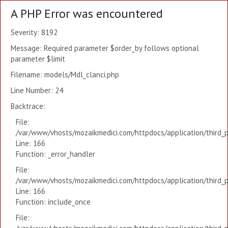
A PHP Error was encountered
Severity: 8192
Message: Required parameter $order_by follows optional
parameter $limit
Filename: models/Mdl_clanci.php
Line Number: 24
Backtrace:
File:
/var/www/vhosts/mozaikmedici.com/httpdocs/application/third_
Line: 166
Function: _error_handler
File:
/var/www/vhosts/mozaikmedici.com/httpdocs/application/third_
Line: 166
Function: include_once
File: