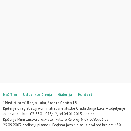
Naš Tim
Uslovi korištenja
Galerija
Kontakt
“Medici.com” Banja Luka, Branka Ćopića 15
Rješenje o registraciji Administrativne službe Grada Banja Luka – odjeljenje
za privredu, broj: 02-350-1075/12, od 04.01.2013. godine.
Rješenje Ministarstva prosvjete i kulture RS broj: 6-09-3783/03 od
25.09.2003. godine, upisano u Registar javnih glasila pod red.brojem 430.