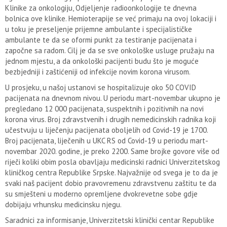
Klinike za onkologiju, Odjeljenje radioonkologije te dnevna
bolnica ove klinike. Hemioterapije se već primaju na ovoj lokaciji i
u toku je preseljenje prijemne ambulante i specijalističke
ambulante te da se oformi punkt za testiranje pacijenata i
započne sa radom. Cilj je da se sve onkološke usluge pružaju na
jednom mjestu, a da onkološki pacijenti budu što je moguće
bezbjedniji i zaštićeniji od infekcije novim korona virusom.
U prosjeku, u našoj ustanovi se hospitalizuje oko 50 COVID
pacijenata na dnevnom nivou. U periodu mart-novembar ukupno je
pregledano 12 000 pacijenata, suspektnih i pozitivnih na novi
korona virus. Broj zdravstvenih i drugih nemedicinskih radnika koji
učestvuju u liječenju pacijenata oboljelih od Covid-19 je 1700.
Broj pacijenata, liječenih u UKC RS od Covid-19 u periodu mart-
novembar 2020. godine, je preko 2200. Same brojke govore više od
riječi koliki obim posla obavljaju medicinski radnici Univerzitetskog
kliničkog centra Republike Srpske. Najvažnije od svega je to da je
svaki naš pacijent dobio pravovremenu zdravstvenu zaštitu te da
su smješteni u moderno opremljene dvokrevetne sobe gdje
dobijaju vrhunsku medicinsku njegu.
Saradnici za informisanje, Univerzitetski klinički centar Republike