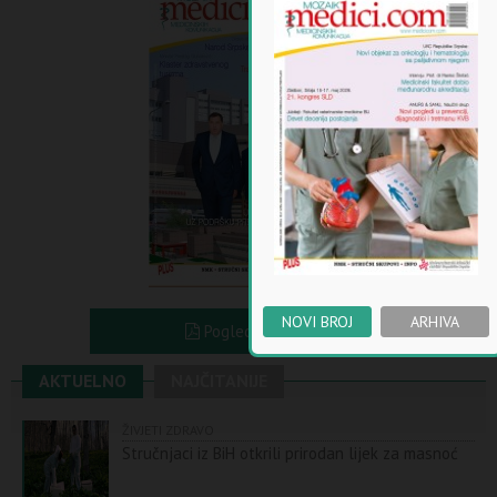
NOVI BROJ
ARHIVA
Pogledajte PDF
AKTUELNO
NAJČITANIJE
ŽIVJETI ZDRAVO
Stručnjaci iz BiH otkrili prirodan lijek za masnoć