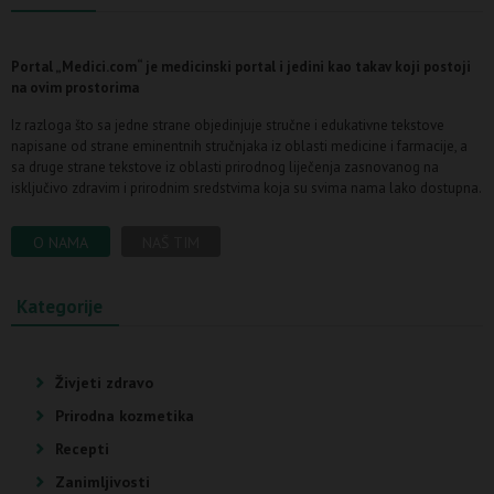
Portal „Medici.com“ je medicinski portal i jedini kao takav koji postoji
na ovim prostorima
Iz razloga što sa jedne strane objedinjuje stručne i edukativne tekstove
napisane od strane eminentnih stručnjaka iz oblasti medicine i farmacije, a
sa druge strane tekstove iz oblasti prirodnog liječenja zasnovanog na
isključivo zdravim i prirodnim sredstvima koja su svima nama lako dostupna.
O NAMA
NAŠ TIM
Kategorije
Živjeti zdravo
Prirodna kozmetika
Recepti
Zanimljivosti