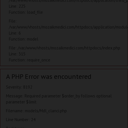
/var/www/vhosts/mozaikmedici.com/httpdocs/application/third_
Line: 225
Function: load_file
File:
/var/www/vhosts/mozaikmedici.com/httpdocs/application/modules
Line: 6
Function: model
File: /var/www/vhosts/mozaikmedici.com/httpdocs/index.php
Line: 315
Function: require_once
A PHP Error was encountered
Severity: 8192
Message: Required parameter $order_by follows optional
parameter $limit
Filename: models/Mdl_clanci.php
Line Number: 24