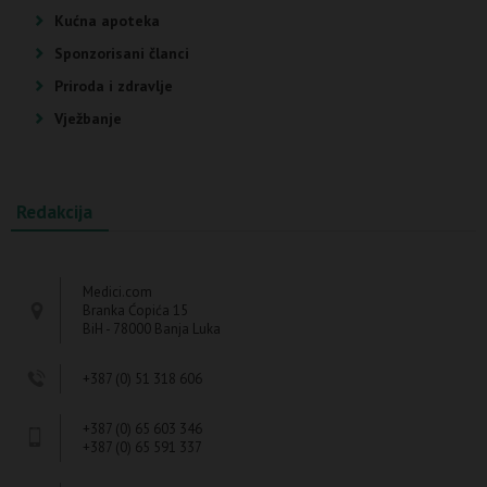
Kućna apoteka
Sponzorisani članci
Priroda i zdravlje
Vježbanje
Redakcija
Medici.com
Branka Ćopića 15
BiH - 78000 Banja Luka
+387 (0) 51 318 606
+387 (0) 65 603 346
+387 (0) 65 591 337