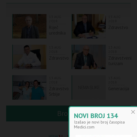
13 AUG
13 AUG
2018
2018
Riječ
Zdravstvo
urednika
13 AUG
13 AUG
2018
2018
Zdravstvo
Zdravstveni
turizam
13 AUG
13 AUG
2018
2018
Zdravstvo
Generacija
Srbije
Broj 88
NOVI BROJ 134
Izašao je novi broj časopisa
Medici.com