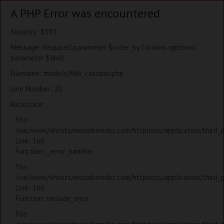
A PHP Error was encountered
Severity: 8192
Message: Required parameter $order_by follows optional
parameter $limit
Filename: models/Mdl_casopisi.php
Line Number: 20
Backtrace:
File:
/var/www/vhosts/mozaikmedici.com/httpdocs/application/third_
Line: 166
Function: _error_handler
File:
/var/www/vhosts/mozaikmedici.com/httpdocs/application/third_
Line: 166
Function: include_once
File: