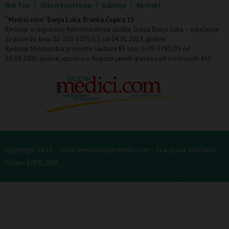
Naš Tim
Uslovi korištenja
Galerija
Kontakt
“Medici.com” Banja Luka, Branka Ćopića 15
Rješenje o registraciji Administrativne službe Grada Banja Luka – odjeljenje
za privredu, broj: 02-350-1075/12, od 04.01.2013. godine.
Rješenje Ministarstva prosvjete i kulture RS broj: 6-09-3783/03 od
25.09.2003. godine, upisano u Registar javnih glasila pod red.brojem 430.
Copyright 2010 - 2026 www.mozaikmedici.com :: Sva prava zadržana.
Dizajn:
БЛМЕДИА