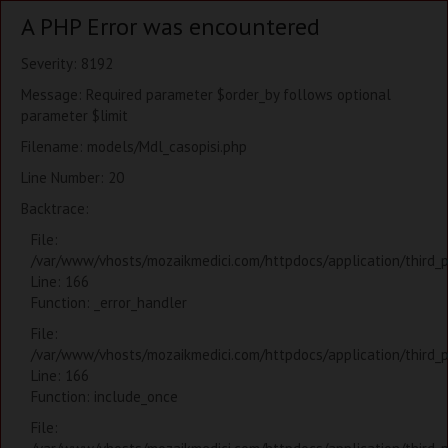
A PHP Error was encountered
Severity: 8192
Message: Required parameter $order_by follows optional
parameter $limit
Filename: models/Mdl_casopisi.php
Line Number: 20
Backtrace:
File:
/var/www/vhosts/mozaikmedici.com/httpdocs/application/third_
Line: 166
Function: _error_handler
File:
/var/www/vhosts/mozaikmedici.com/httpdocs/application/third_
Line: 166
Function: include_once
File: