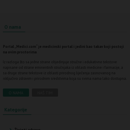
O nama
Portal „Medici.com“ je medicinski portal i jedini kao takav koji postoji
na ovim prostorima
Iz razloga što sa jedne strane objedinjuje stručne i edukativne tekstove
napisane od strane eminentnih stručnjaka iz oblasti medicine i farmacije, a
sa druge strane tekstove iz oblasti prirodnog liječenja zasnovanog na
isključivo zdravim i prirodnim sredstvima koja su svima nama lako dostupna.
O NAMA
NAŠ TIM
Kategorije
Živjeti zdravo