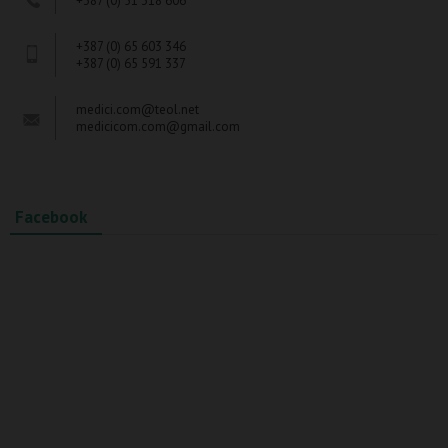
+387 (0) 51 318 606
+387 (0) 65 603 346
+387 (0) 65 591 337
medici.com@teol.net
medicicom.com@gmail.com
Facebook