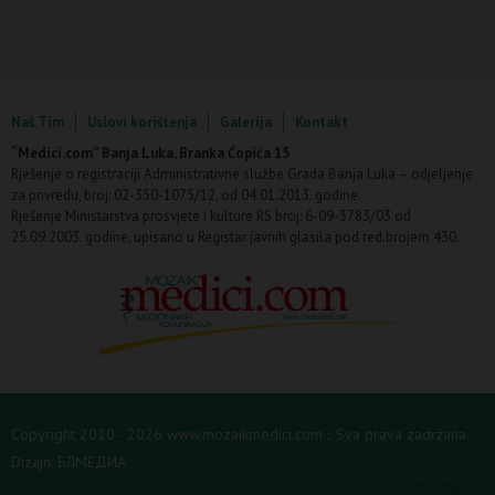
Naš Tim
Uslovi korištenja
Galerija
Kontakt
“Medici.com” Banja Luka, Branka Ćopića 15
Rješenje o registraciji Administrativne službe Grada Banja Luka – odjeljenje
za privredu, broj: 02-350-1075/12, od 04.01.2013. godine.
Rješenje Ministarstva prosvjete i kulture RS broj: 6-09-3783/03 od
25.09.2003. godine, upisano u Registar javnih glasila pod red.brojem 430.
Copyright 2010 - 2026 www.mozaikmedici.com :: Sva prava zadržana.
Dizajn:
БЛМЕДИА