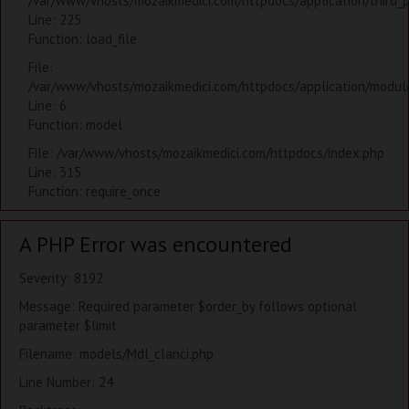
/var/www/vhosts/mozaikmedici.com/httpdocs/application/third_
Line: 225
Function: load_file
File:
/var/www/vhosts/mozaikmedici.com/httpdocs/application/modules
Line: 6
Function: model
File: /var/www/vhosts/mozaikmedici.com/httpdocs/index.php
Line: 315
Function: require_once
A PHP Error was encountered
Severity: 8192
Message: Required parameter $order_by follows optional
parameter $limit
Filename: models/Mdl_clanci.php
Line Number: 24