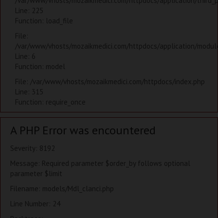
/var/www/vhosts/mozaikmedici.com/httpdocs/application/third_
Line: 225
Function: load_file
File:
/var/www/vhosts/mozaikmedici.com/httpdocs/application/modules
Line: 6
Function: model
File: /var/www/vhosts/mozaikmedici.com/httpdocs/index.php
Line: 315
Function: require_once
A PHP Error was encountered
Severity: 8192
Message: Required parameter $order_by follows optional
parameter $limit
Filename: models/Mdl_clanci.php
Line Number: 24