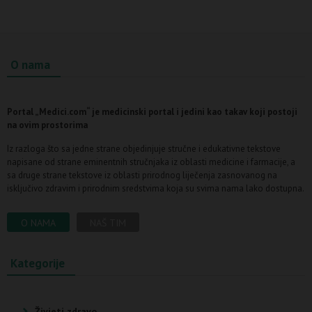
O nama
Portal „Medici.com“ je medicinski portal i jedini kao takav koji postoji
na ovim prostorima
Iz razloga što sa jedne strane objedinjuje stručne i edukativne tekstove
napisane od strane eminentnih stručnjaka iz oblasti medicine i farmacije, a
sa druge strane tekstove iz oblasti prirodnog liječenja zasnovanog na
isključivo zdravim i prirodnim sredstvima koja su svima nama lako dostupna.
O NAMA
NAŠ TIM
Kategorije
Živjeti zdravo