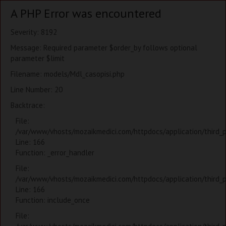
A PHP Error was encountered
Severity: 8192
Message: Required parameter $order_by follows optional
parameter $limit
Filename: models/Mdl_casopisi.php
Line Number: 20
Backtrace:
File:
/var/www/vhosts/mozaikmedici.com/httpdocs/application/third_
Line: 166
Function: _error_handler
File:
/var/www/vhosts/mozaikmedici.com/httpdocs/application/third_
Line: 166
Function: include_once
File: