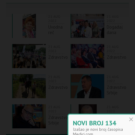
21 AUG
21 AUG
2022
2022
Uvodna
Događaj
reč
dana
21 AUG
21 AUG
2022
2022
Zdravstvo
Zdravstvo
21 AUG
21 AUG
2022
2022
Zdravstvo
Zdravstvo
Srbije
21 AUG
21 AUG
2022
2022
Zdravstvo
NMK
NOVI BROJ 134
Srbije
Izašao je novi broj časopisa
Medici.com