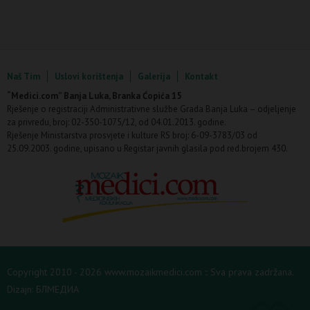
Naš Tim
Uslovi korištenja
Galerija
Kontakt
“Medici.com” Banja Luka, Branka Ćopića 15
Rješenje o registraciji Administrativne službe Grada Banja Luka – odjeljenje
za privredu, broj: 02-350-1075/12, od 04.01.2013. godine.
Rješenje Ministarstva prosvjete i kulture RS broj: 6-09-3783/03 od
25.09.2003. godine, upisano u Registar javnih glasila pod red.brojem 430.
Copyright 2010 - 2026 www.mozaikmedici.com :: Sva prava zadržana.
Dizajn:
БЛМЕДИА