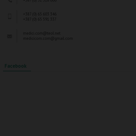
+387 (0) 51 318 606
+387 (0) 65 603 346
+387 (0) 65 591 337
medici.com@teol.net
medicicom.com@gmail.com
Facebook