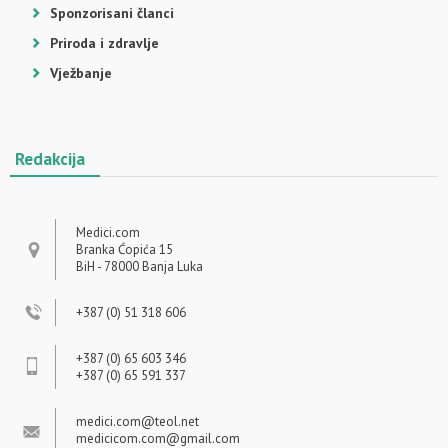
Sponzorisani članci
Priroda i zdravlje
Vježbanje
Redakcija
Medici.com
Branka Ćopića 15
BiH - 78000 Banja Luka
+387 (0) 51 318 606
+387 (0) 65 603 346
+387 (0) 65 591 337
medici.com@teol.net
medicicom.com@gmail.com