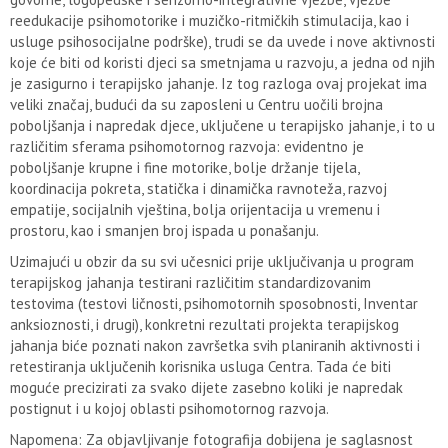
reedukacije psihomotorike i muzičko-ritmičkih stimulacija, kao i
usluge psihosocijalne podrške), trudi se da uvede i nove aktivnosti
koje će biti od koristi djeci sa smetnjama u razvoju, a jedna od njih
je zasigurno i terapijsko jahanje. Iz tog razloga ovaj projekat ima
veliki značaj, budući da su zaposleni u Centru uočili brojna
poboljšanja i napredak djece, uključene u terapijsko jahanje, i to u
različitim sferama psihomotornog razvoja: evidentno je
poboljšanje krupne i fine motorike, bolje držanje tijela,
koordinacija pokreta, statička i dinamička ravnoteža, razvoj
empatije, socijalnih vještina, bolja orijentacija u vremenu i
prostoru, kao i smanjen broj ispada u ponašanju.
Uzimajući u obzir da su svi učesnici prije uključivanja u program
terapijskog jahanja testirani različitim standardizovanim
testovima (testovi ličnosti, psihomotornih sposobnosti, Inventar
anksioznosti, i drugi), konkretni rezultati projekta terapijskog
jahanja biće poznati nakon završetka svih planiranih aktivnosti i
retestiranja uključenih korisnika usluga Centra. Tada će biti
moguće precizirati za svako dijete zasebno koliki je napredak
postignut i u kojoj oblasti psihomotornog razvoja.
Napomena: Za objavljivanje fotografija dobijena je saglasnost