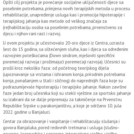
Opšti cilj projekta je povećanje socijalne uključenosti djece sa
posebnim potrebama, primjena novih terapijskih metoda u procesu
rehabilitacije, unapređenje usluga kao i promocija hipoterapije i
terapijskog jahanja kao metode od velikog značaja za
(re)habilitaciju osoba sa posebnim potrebama, prvenstveno za
djecu i njihov rani rast i razvoj.
U ovom projektu je učestvovalo 20-oro djece iz Centra, uzrasta
šest do 15 godina, sa oštećenjem sluha, kao i djeca sa određenim
razvojnim poteškoćama (Down sindrom, mješoviti specifični
poremećaji razvoja i prožimajući poremećaji razvoja). Učesnici su
prošli kroz nekoliko faza: od početnog teorijskog dijela
(upoznavanje sa vrstama i ishranom konja, prirodnim potrebama
konja, ponašanjem u štali i sličnog) do naprednijih faza koje su
podrazumijevale hipoterapiju i terapijsko jahanje. Nakon završne
faze jedan broj učesnika koji su stekli vještine za sportsko jahanje
su izabrani da se dalje pripremaju za takmičenje na Prvenstvu
Republike Srpske u parakonjaništvu, a koje je održano 10. jula
2022. godine u Banjaluci.
Centar za obrazovanje i vaspitanje i rehabilitacuiju slušanja i
govora Banjaluka, pored redovnih tretmana i usluga (slušno-
govorne, logopedske i senzorno-integrativne vježbe, vježbe