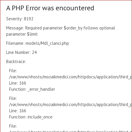
A PHP Error was encountered
Severity: 8192
Message: Required parameter $order_by follows optional
parameter $limit
Filename: models/Mdl_clanci.php
Line Number: 24
Backtrace:
File:
/var/www/vhosts/mozaikmedici.com/httpdocs/application/third_
Line: 166
Function: _error_handler
File:
/var/www/vhosts/mozaikmedici.com/httpdocs/application/third_
Line: 166
Function: include_once
File: