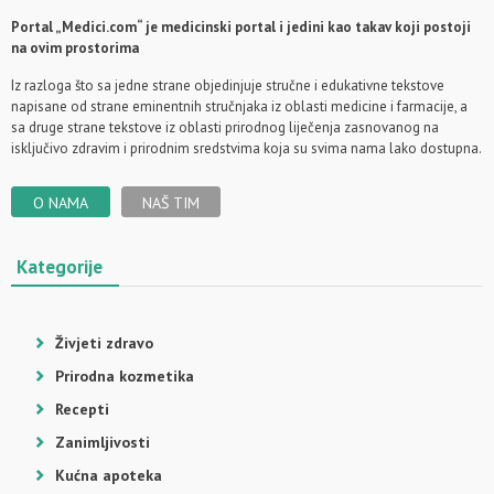
Portal „Medici.com“ je medicinski portal i jedini kao takav koji postoji
na ovim prostorima
Iz razloga što sa jedne strane objedinjuje stručne i edukativne tekstove
napisane od strane eminentnih stručnjaka iz oblasti medicine i farmacije, a
sa druge strane tekstove iz oblasti prirodnog liječenja zasnovanog na
isključivo zdravim i prirodnim sredstvima koja su svima nama lako dostupna.
O NAMA
NAŠ TIM
Kategorije
Živjeti zdravo
Prirodna kozmetika
Recepti
Zanimljivosti
Kućna apoteka