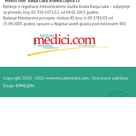
“Medici.com” Banja Luka, Branka Ćopića 15
Rješenje o registraciji Administrativne službe Grada Banja Luka – odjeljenje
za privredu, broj: 02-350-1075/12, od 04.01.2013. godine.
Rješenje Ministarstva prosvjete i kulture RS broj: 6-09-3783/03 od
25.09.2003. godine, upisano u Registar javnih glasila pod red.brojem 430.
Copyright 2010 - 2026 www.mozaikmedici.com :: Sva prava zadržana.
Dizajn:
БЛМЕДИА