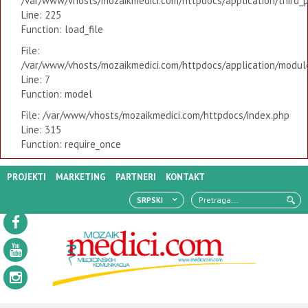
/var/www/vhosts/mozaikmedici.com/httpdocs/application/third_
Line: 225
Function: load_file
File:
/var/www/vhosts/mozaikmedici.com/httpdocs/application/modules
Line: 7
Function: model
File: /var/www/vhosts/mozaikmedici.com/httpdocs/index.php
Line: 315
Function: require_once
PROJEKTI
MARKETING
PARTNERI
KONTAKT
SRPSKI