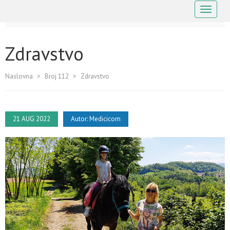
Navigaci
Zdravstvo
Naslovna
>
Broj 112
>
Zdravstvo
21 AUG 2022
Autor:
Medicicom