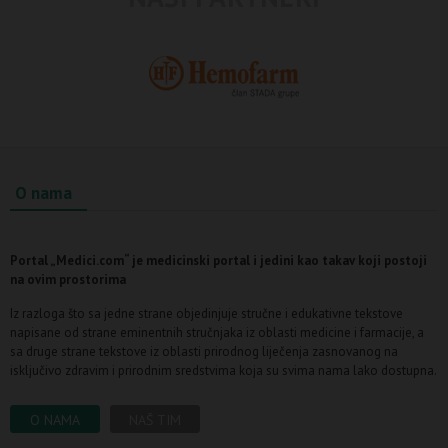
O nama
Portal „Medici.com“ je medicinski portal i jedini kao takav koji postoji
na ovim prostorima
Iz razloga što sa jedne strane objedinjuje stručne i edukativne tekstove
napisane od strane eminentnih stručnjaka iz oblasti medicine i farmacije, a
sa druge strane tekstove iz oblasti prirodnog liječenja zasnovanog na
isključivo zdravim i prirodnim sredstvima koja su svima nama lako dostupna.
O NAMA
NAŠ TIM