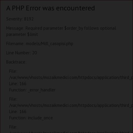
A PHP Error was encountered
Severity: 8192
Message: Required parameter $order_by follows optional
parameter $limit
Filename: models/Mdl_casopisi.php
Line Number: 20
Backtrace:
File:
/var/www/vhosts/mozaikmedici.com/httpdocs/application/third_
Line: 166
Function: _error_handler
File:
/var/www/vhosts/mozaikmedici.com/httpdocs/application/third_
Line: 166
Function: include_once
File: