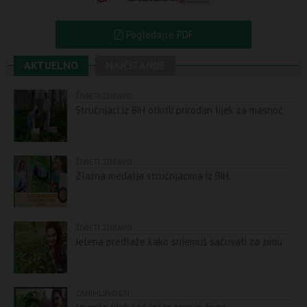
Pogledajte PDF
AKTUELNO
NAJČITANIJE
ŽIVJETI ZDRAVO
Stručnjaci iz BiH otkrili prirodan lijek za masnoć
ŽIVJETI ZDRAVO
Zlatna medalja stručnjacima iz BiH
ŽIVJETI ZDRAVO
Jelena predlaže kako srijemuš sačuvati za zimu
ZANIMLJIVOSTI