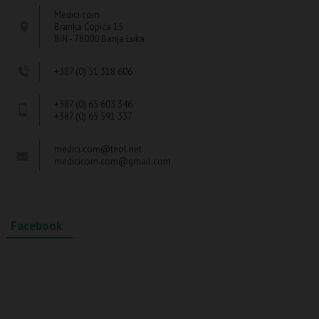
Medici.com
Branka Ćopića 15
BiH - 78000 Banja Luka
+387 (0) 51 318 606
+387 (0) 65 603 346
+387 (0) 65 591 337
medici.com@teol.net
medicicom.com@gmail.com
Facebook