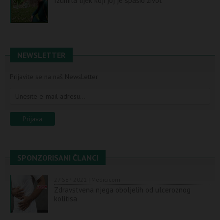
Izumila lijek koji joj je spasio život
NEWSLETTER
Prijavite se na naš NewsLetter
SPONZORISANI ČLANCI
27 SEP 2021 | Medicicom
Zdravstvena njega oboljelih od ulceroznog
kolitisa