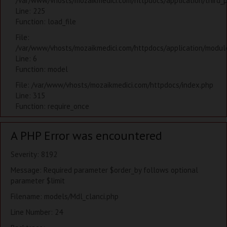
/var/www/vhosts/mozaikmedici.com/httpdocs/application/third_
Line: 225
Function: load_file
File:
/var/www/vhosts/mozaikmedici.com/httpdocs/application/modules
Line: 6
Function: model
File: /var/www/vhosts/mozaikmedici.com/httpdocs/index.php
Line: 315
Function: require_once
A PHP Error was encountered
Severity: 8192
Message: Required parameter $order_by follows optional
parameter $limit
Filename: models/Mdl_clanci.php
Line Number: 24