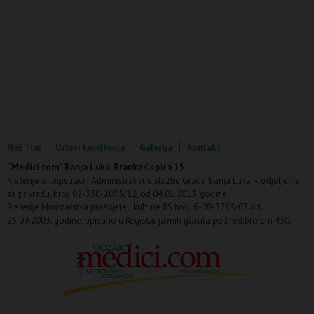
Naš Tim
Uslovi korištenja
Galerija
Kontakt
“Medici.com” Banja Luka, Branka Ćopića 15
Rješenje o registraciji Administrativne službe Grada Banja Luka – odjeljenje
za privredu, broj: 02-350-1075/12, od 04.01.2013. godine.
Rješenje Ministarstva prosvjete i kulture RS broj: 6-09-3783/03 od
25.09.2003. godine, upisano u Registar javnih glasila pod red.brojem 430.