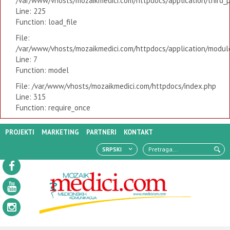
/var/www/vhosts/mozaikmedici.com/httpdocs/application/third_
Line: 225
Function: load_file
File:
/var/www/vhosts/mozaikmedici.com/httpdocs/application/modules
Line: 7
Function: model
File: /var/www/vhosts/mozaikmedici.com/httpdocs/index.php
Line: 315
Function: require_once
PROJEKTI
MARKETING
PARTNERI
KONTAKT
SRPSKI