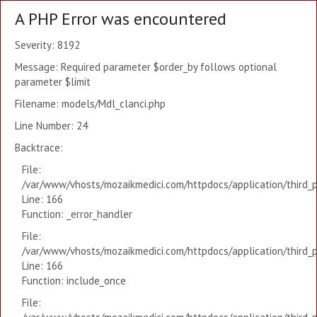
A PHP Error was encountered
Severity: 8192
Message: Required parameter $order_by follows optional
parameter $limit
Filename: models/Mdl_clanci.php
Line Number: 24
Backtrace:
File:
/var/www/vhosts/mozaikmedici.com/httpdocs/application/third_
Line: 166
Function: _error_handler
File:
/var/www/vhosts/mozaikmedici.com/httpdocs/application/third_
Line: 166
Function: include_once
File: