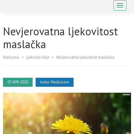
Navigaci
Nevjerovatna ljekovitost
maslačka
Naslovna
>
Ljekovito bilje
>
Nevjerovatna ljekovitost maslačka
07 APR 2020
Autor:
Medicicom