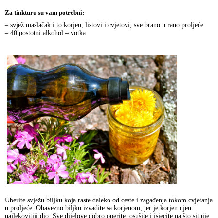
Za tinkturu su vam potrebni:
– svjež maslačak i to korjen, listovi i cvjetovi, sve brano u rano proljeće
– 40 postotni alkohol – votka
Uberite svježu biljku koja raste daleko od ceste i zagađenja tokom cvjetanja
u proljeće. Obavezno biljku izvadite sa korjenom, jer je korjen njen
najlekovitiji dio. Sve dijelove dobro operite, osušite i isjecite na što sitnije