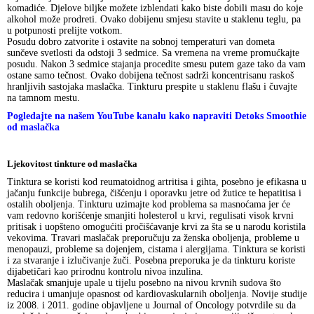
komadiće. Djelove biljke možete izblendati kako biste dobili masu do koje
alkohol može prodreti. Ovako dobijenu smjesu stavite u staklenu teglu, pa
u potpunosti prelijte votkom.
Posudu dobro zatvorite i ostavite na sobnoj temperaturi van dometa
sunčeve svetlosti da odstoji 3 sedmice. Sa vremena na vreme promućkajte
posudu. Nakon 3 sedmice stajanja procedite smesu putem gaze tako da vam
ostane samo tečnost. Ovako dobijena tečnost sadrži koncentrisanu raskoš
hranljivih sastojaka maslačka. Tinkturu prespite u staklenu flašu i čuvajte
na tamnom mestu.
Pogledajte na našem YouTube kanalu kako napraviti Detoks Smoothie
od maslačka
Ljekovitost tinkture od maslačka
Tinktura se koristi kod reumatoidnog artritisa i gihta, posebno je efikasna u
jačanju funkcije bubrega, čišćenju i oporavku jetre od žutice te hepatitisa i
ostalih oboljenja. Tinkturu uzimajte kod problema sa masnoćama jer će
vam redovno korišćenje smanjiti holesterol u krvi, regulisati visok krvni
pritisak i uopšteno omogućiti pročišćavanje krvi za šta se u narodu koristila
vekovima. Travari maslačak preporučuju za ženska oboljenja, probleme u
menopauzi, probleme sa dojenjem, cistama i alergijama. Tinktura se koristi
i za stvaranje i izlučivanje žuči. Posebna preporuka je da tinkturu koriste
dijabetičari kao prirodnu kontrolu nivoa inzulina.
Maslačak smanjuje upale u tijelu posebno na nivou krvnih sudova što
reducira i umanjuje opasnost od kardiovaskularnih oboljenja. Novije studije
iz 2008. i 2011. godine objavljene u Journal of Oncology potvrdile su da