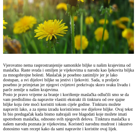
Vjerovatno nema rasprostranjenije samonikle biljke u našim krajevima od
maslačka. Raste svuda i omiljen je vijekovima u narodu kao ljekovita biljka
za mnogobrojne bolesti. Maslačak je posebno zanimljiv jer je lako
dostupan, a svi dijelovi biljke su jestivi i ljekoviti. Sada, u proljeće
posebno je primjetan jer njegovi cvijetovi prekrivaju skoro svaku livadu i
parče zemlje u našim krajevima.
Posto je pravo vrijeme za branje i korištenje maslačka odlučili smo se da
vam predložimo da napravite vlastiti ekstrakt ili tinkturu od ove sjajne
biljke koju ćete moći koristiti tokom cijele godine. Tinkturu možete
napraviti lako, a za njenu izradu koristićemo sve dijelove biljke. Ovaj tekst
bi bio predugačak kada bismo nabrajali sve blagodati koje možete imati
upotrebom maslačka, odnosno svih njegovih delova. Tinktura maslačka u
našem narodu poznata je vijekovima. Koristeći narodnu mudrost i iskustvo
donosimo vam recept kako da sami napravite i koristite ovaj lijek.