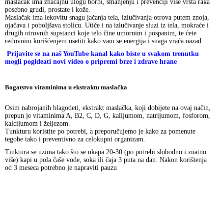
maslačak ima značajnu ulogu borbi, smanjenju i prevenciji više vrsta raka
posebno grudi, prostate i kože.
Maslačak ima lekovitu snagu jačanja tela, izlučivanja otrova putem znoja,
ojačava i poboljšava stolicu. Utiče i na izlučivanje sluzi iz tela, mokraće i
drugih otrovnih supstanci koje telo čine umornim i pospanim, te ćete
redovnim korišćenjem osetiti kako vam se energija i snaga vraća nazad.
Prijavite se na naš YouTube kanal kako biste u svakom trenutku
mogli pogldeati novi video o pripremi brze i zdrave hrane
Bogatstvo vitaminima u ekstraktu maslačka
Osim nabrojanih blagodeti, ekstrakt maslačka, koji dobijete na ovaj način,
prepun je vitaminima A, B2, C, D, G, kalijumom, natrijumom, fosforom,
kalcijumom i željezom.
Tunkturu koristite po potrebi, a preporučujemo je kako za pomenute
tegobe tako i preventivno za celokupni organizam.
Tinktura se uzima tako što se ukapa 20-30 (po potrebi slobodno i znatno
više) kapi u pola čaše vode, soka ili čaja 3 puta na dan. Nakon korištenja
od 3 meseca potrebno je napraviti pauzu