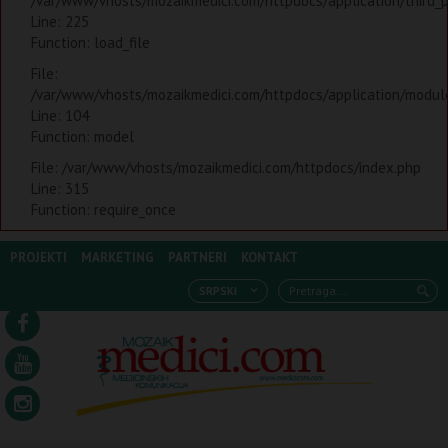
/var/www/vhosts/mozaikmedici.com/httpdocs/application/third_
Line: 225
Function: load_file
File:
/var/www/vhosts/mozaikmedici.com/httpdocs/application/modules
Line: 104
Function: model
File: /var/www/vhosts/mozaikmedici.com/httpdocs/index.php
Line: 315
Function: require_once
PROJEKTI
MARKETING
PARTNERI
KONTAKT
SRPSKI