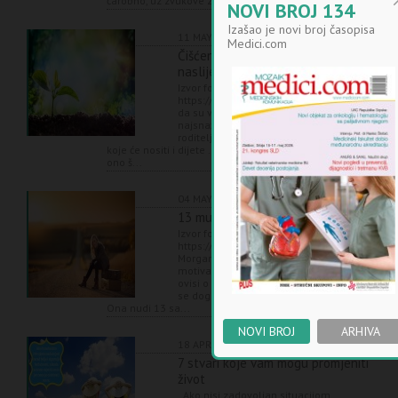
čarobno, uz zvukove zvo...
NOVI BROJ 134
Izašao je novi broj časopisa
11 MAY 2018
Autor: Medicicom
Medici.com
Čišćenje od lošeg energetskog
naslijeđa
Izvor fotografije:
https://www.thetahealing.com/ Budući
da su veze između roditelja i djece
najsnažnije, zapisi koje u sebi nose
roditelji postaju dio energetskog zapisa
koje će nositi i dijete …Na djecu ne prenosimo samo
ono š...
04 MAY 2018
Autor: Medicicom
13 mudrosti za teška razdoblja
Izvor fotografije:
https://humandesignlife.ru/ Dr. Carol
Morgan, sveučilišni predavač i
motivacijski govornik, vjeruje da sve
ovisi o našem stavu prema onome što
se događa oko nas, piše Bright side.
Ona nudi 13 sa...
NOVI BROJ
ARHIVA
18 APR 2018
Autor: Medicicom
7 stvari koje vam mogu promjeniti
život
Ako nisi zadovoljan situacijom,