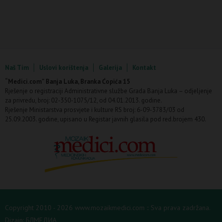
Naš Tim
Uslovi korištenja
Galerija
Kontakt
“Medici.com” Banja Luka, Branka Ćopića 15
Rješenje o registraciji Administrativne službe Grada Banja Luka – odjeljenje
za privredu, broj: 02-350-1075/12, od 04.01.2013. godine.
Rješenje Ministarstva prosvjete i kulture RS broj: 6-09-3783/03 od
25.09.2003. godine, upisano u Registar javnih glasila pod red.brojem 430.
Copyright 2010 - 2026 www.mozaikmedici.com :: Sva prava zadržana.
Dizajn:
БЛМЕДИА