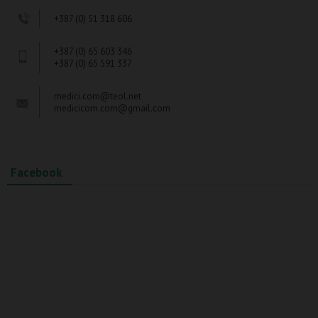
+387 (0) 51 318 606
+387 (0) 65 603 346
+387 (0) 65 591 337
medici.com@teol.net
medicicom.com@gmail.com
Facebook