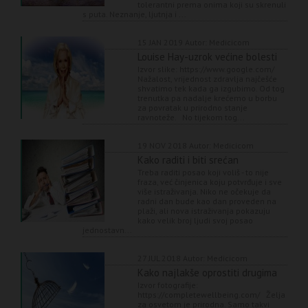
tolerantni prema onima koji su skrenuli
s puta. Neznanje, ljutnja i ...
15 JAN 2019
Autor: Medicicom
Louise Hay-uzrok većine bolesti
Izvor slike: https://www.google.com/
Nažalost, vrijednost zdravlja najčešće
shvatimo tek kada ga izgubimo. Od tog
trenutka pa nadalje krećemo u borbu
za povratak u prirodno stanje
ravnoteže. No tijekom tog...
19 NOV 2018
Autor: Medicicom
Kako raditi i biti srećan
Treba raditi posao koji voliš - to nije
fraza, već činjenica koju potvrđuje i sve
više istraživanja. Niko ne očekuje da
radni dan bude kao dan proveden na
plaži, ali nova istraživanja pokazuju
kako velik broj ljudi svoj posao
jednostavn...
27 JUL 2018
Autor: Medicicom
Kako najlakše oprostiti drugima
Izvor fotografije:
https://completewellbeing.com/ Želja
za osvetom je prirodna. Samo takvi