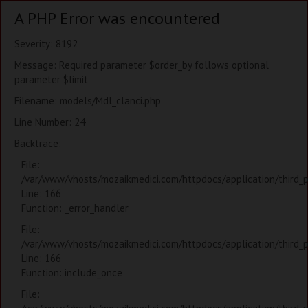
A PHP Error was encountered
Severity: 8192
Message: Required parameter $order_by follows optional
parameter $limit
Filename: models/Mdl_clanci.php
Line Number: 24
Backtrace:
File:
/var/www/vhosts/mozaikmedici.com/httpdocs/application/third_
Line: 166
Function: _error_handler
File:
/var/www/vhosts/mozaikmedici.com/httpdocs/application/third_
Line: 166
Function: include_once
File: