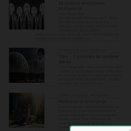
18 znakova emocionalne
inteligencije
Izvor fotografije:
http://onthejob.45things.com/ Ne bi
trebala biti tajna da su ljudi koji
pokazuju visoku razinu emocionalne
inteligencije (EI) drastično
samosvjesniji, rade bolje od ostalih i promoviraju se
mnogo bržim tempom. Studije u pr...
25 MAY 2018
Autor: Medicicom
Osho – 4 stepenice do savršene
ljubavi
Izvor fotografije: https://hiveminer.com/
Ljubav je susretanje života i smrti. Ako
ne spoznaš ljubav, ti si promašio život.Ti
možeš biti rođen, možeš živjeti i možeš
umrijeti – ali si proma&scar...
17 MAY 2018
Autor: Medicicom
Meditacija za mršavljenje
Izvor fotografije: https://vancoolver.ca/
U jednoj od svojih emisija čuvena je
Oprah svojedobno vrlo jednostavno i
lucidno rekla: "Glas Božji nam se
svakodnevno javlja, ali ga mi
ignoriramo, jer očekujemo nešto