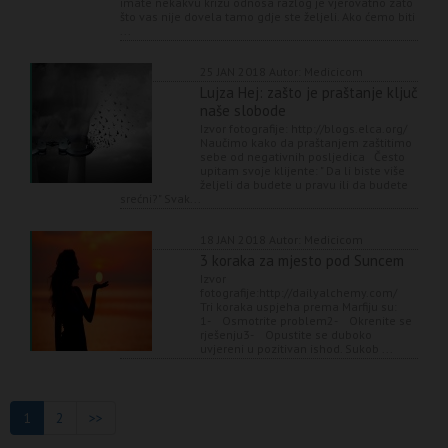
imate nekakvu krizu odnosa razlog je vjerovatno zato
što vas nije dovela tamo gdje ste željeli. Ako ćemo biti
...
25 JAN 2018
Autor: Medicicom
Lujza Hej: zašto je praštanje ključ
naše slobode
Izvor fotografije: http://blogs.elca.org/
Naučimo kako da praštanjem zaštitimo
sebe od negativnih posljedica Često
upitam svoje klijente: " Da li biste više
željeli da budete u pravu ili da budete
srećni?" Svak...
18 JAN 2018
Autor: Medicicom
3 koraka za mjesto pod Suncem
Izvor
fotografije:http://dailyalchemy.com/
Tri koraka uspjeha prema Marfiju su:
1- Osmotrite problem2- Okrenite se
rješenju3- Opustite se duboko
uvjereni u pozitivan ishod. Sukob ...
1
2
>>