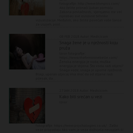
fotografije: http://www.bhmpics.com/
Ako želite pronaći ljubav pomoću
Zakona privlačnosti, vjerojatno ste već
isprobali sve osnovne tehnike
vizualizacije. Međutim, ako želite povećati vaše šanse
za uspjeh, post...
08 FEB 2018
Autor: Medicicom
Snaga žene je u nježnosti koju
pruža
Izvor fotografije:
https://www.thefemininebelle.com/
Ženska energija je voda, muška
energija je stijena. Što voda radi stijeni?
Snaga vode, snaga je uporne nježnosti.
Blagi, uporan utjecaj ima moć da od stijene radi
pijesak, da...
27 JAN 2018
Autor: Medicicom
Kako biti srećan u vezi
Izvor
fotografije: https://www.psychologies.co.uk/ Zašto
veze propadaju Ako vam je veza doživjela neuspjeh ili