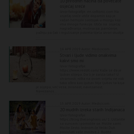
10 prirodnih načina da povećate
osjećaj sreće
Izvor fotografije: en.softonic.com Na
osjećaj sreće utiče dopamin koji je
važan hemijski sastojak u mozgu koji
ima mnoge funkcije. Utiče na osjećaj
nagrađivanja, motivacija, pamćenje,
pažnju pa čak i regulisanje pokreta tijela izvori studija
....
16 APR 2019
Autor: Medicicom
Stvari i ljude vidimo onakvima
kakvi smo mi
Izvor fotografije:
https://www.reddit.com/ Kaže se da je
ljubav slijepa. Da li je zaista tako? U
stvarnosti, ništa na ovom svijetu ne vidi
tako oštro kao ljubav. Nije ljubav ta koja
je slijepa, već veza, ovisnost, navezanost.
Navezanos...
15 APR 2019
Autor: Medicicom
20 mudrih izreka starih Indijanaca
Izvor fotografije:
https://blog.thelonghairs.us/ 1. Ustanite
sa suncem i pomolite se. Molite sami.
Molite često. Jednom će Veliki Duh
poslušati vaše molitve.2. Budite