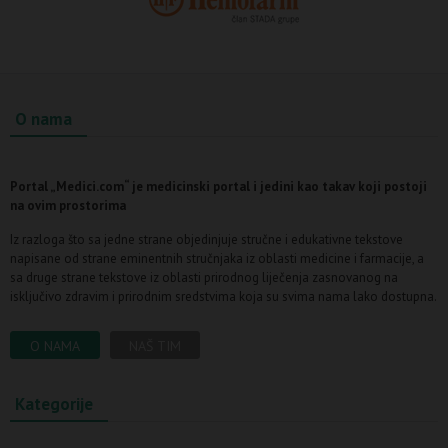
O nama
Portal „Medici.com“ je medicinski portal i jedini kao takav koji postoji
na ovim prostorima
Iz razloga što sa jedne strane objedinjuje stručne i edukativne tekstove
napisane od strane eminentnih stručnjaka iz oblasti medicine i farmacije, a
sa druge strane tekstove iz oblasti prirodnog liječenja zasnovanog na
isključivo zdravim i prirodnim sredstvima koja su svima nama lako dostupna.
O NAMA
NAŠ TIM
Kategorije