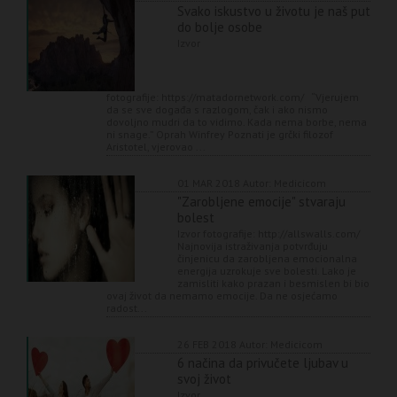
Svako iskustvo u životu je naš put
do bolje osobe
Izvor
fotografije: https://matadornetwork.com/ “Vjerujem
da se sve događa s razlogom, čak i ako nismo
dovoljno mudri da to vidimo. Kada nema borbe, nema
ni snage.” Oprah Winfrey Poznati je grčki filozof
Aristotel, vjerovao ...
01 MAR 2018
Autor: Medicicom
"Zarobljene emocije" stvaraju
bolest
Izvor fotografije: http://allswalls.com/
Najnovija istraživanja potvrđuju
činjenicu da zarobljena emocionalna
energija uzrokuje sve bolesti. Lako je
zamisliti kako prazan i besmislen bi bio
ovaj život da nemamo emocije. Da ne osjećamo
radost...
26 FEB 2018
Autor: Medicicom
6 načina da privučete ljubav u
svoj život
Izvor