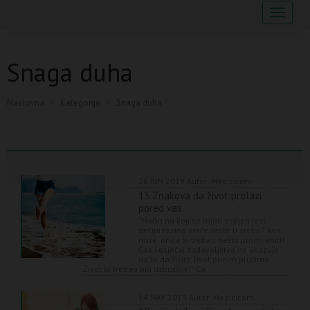
Navigaci
Snaga duha
Naslovna
>
Kategorije
>
Snaga duha
26 JUN 2019
Autor: Medicicom
13 Znakova da život prolazi
pored vas
“Način na koji se mjeri uspjeh jest
nečija razina sreće. Jeste li sretni? Ako
niste, onda bi trebali nešto promijeniti!
Čak i osjećaj zadovoljstva ne ukazuje
na to da živite život punim plućima.
Život bi trebao biti uzbudljiv!” Ca...
14 MAY 2019
Autor: Medicicom