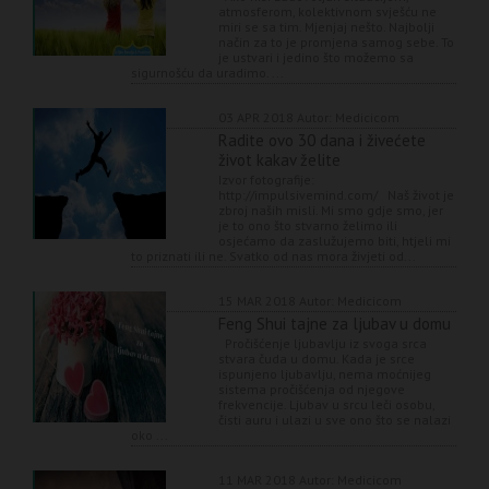
atmosferom, kolektivnom svješću ne
miri se sa tim. Mjenjaj nešto. Najbolji
način za to je promjena samog sebe. To
je ustvari i jedino što možemo sa
sigurnošću da uradimo. ...
03 APR 2018
Autor: Medicicom
Radite ovo 30 dana i živećete
život kakav želite
Izvor fotografije:
http://impulsivemind.com/ Naš život je
zbroj naših misli. Mi smo gdje smo, jer
je to ono što stvarno želimo ili
osjećamo da zaslužujemo biti, htjeli mi
to priznati ili ne. Svatko od nas mora živjeti od...
15 MAR 2018
Autor: Medicicom
Feng Shui tajne za ljubav u domu
Pročišćenje ljubavlju iz svoga srca
stvara čuda u domu. Kada je srce
ispunjeno ljubavlju, nema moćnijeg
sistema pročišćenja od njegove
frekvencije. Ljubav u srcu leči osobu,
čisti auru i ulazi u sve ono što se nalazi
oko ...
11 MAR 2018
Autor: Medicicom