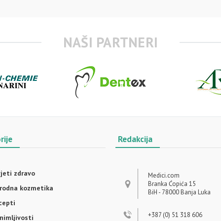
NAŠI PARTNERI
rije
Redakcija
vjeti zdravo
Medici.com
Branka Ćopića 15
irodna kozmetika
BiH - 78000 Banja Luka
cepti
+387 (0) 51 318 606
nimljivosti