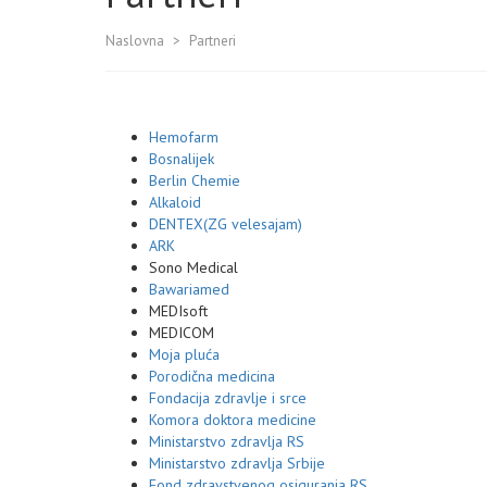
Naslovna
>
Partneri
Hemofarm
Bosnalijek
Berlin Chemie
Alkaloid
DENTEX(ZG velesajam)
ARK
Sono Medical
Bawariamed
MEDIsoft
MEDICOM
Moja pluća
Porodična medicina
Fondacija zdravlje i srce
Komora doktora medicine
Ministarstvo zdravlja RS
Ministarstvo zdravlja Srbije
Fond zdravstvenog osiguranja RS