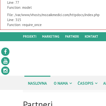
Line: 77
Function: model
File: /var/www/vhosts/mozaikmedici.com/httpdocs/index.php
Line: 315
Function: require_once
PROJEKTI
MARKETING
PARTNERI
KONTAKT
NASLOVNA
O NAMA
ČASOPIS
A
Partneri