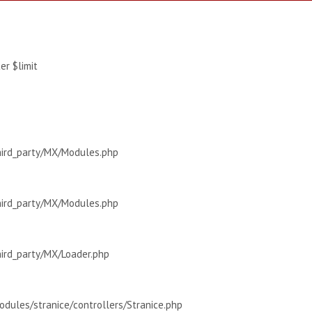
r $limit
hird_party/MX/Modules.php
hird_party/MX/Modules.php
hird_party/MX/Loader.php
dules/stranice/controllers/Stranice.php