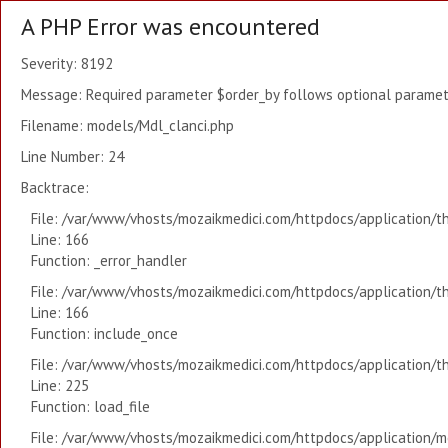
A PHP Error was encountered
Severity: 8192
Message: Required parameter $order_by follows optional paramete
Filename: models/Mdl_clanci.php
Line Number: 24
Backtrace:
File: /var/www/vhosts/mozaikmedici.com/httpdocs/application/t
Line: 166
Function: _error_handler
File: /var/www/vhosts/mozaikmedici.com/httpdocs/application/t
Line: 166
Function: include_once
File: /var/www/vhosts/mozaikmedici.com/httpdocs/application/t
Line: 225
Function: load_file
File: /var/www/vhosts/mozaikmedici.com/httpdocs/application/mo