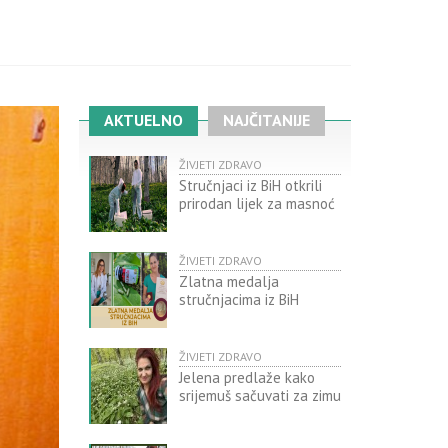
AKTUELNO
NAJČITANIJE
ŽIVJETI ZDRAVO
Stručnjaci iz BiH otkrili
prirodan lijek za masnoć
ŽIVJETI ZDRAVO
Zlatna medalja
stručnjacima iz BiH
ŽIVJETI ZDRAVO
Jelena predlaže kako
srijemuš sačuvati za zimu