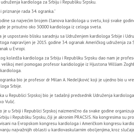
 udruženja kardiologa za Srbiju i Republiku Srpsku.
 priznanje rada 34. ogranka.”
odine sa najvećim brojem članova kardiologa u svetu, koji svake godin
de je prisutno oko 30000 kardiologa iz celoga sveta.
a je uspostavio blisku saradnju sa Udruženjem kardiologa Srbije i Ud
toga napravljen je 2015. godine 34. ogranak Američkog udruženja za Sr
anak u Evropi.
kog koledža kardiologa za Srbiju i Republiku Srpsku dao nam je profes
u velikoj meri pomogao profesor karidiologije iz Hjustona William Zoghb
 kardiologa.
 ogranka bio je profesor dr Milan A. Nedeljković koji je ujedno bio u vr
loga Srbije.
a u Republici Srpskoj bio je tadašnji predsednik Udruženja kardiologa
o Vulić.
 je u Srbiji i Republici Srpskoj naizmenično da svake godine organizu
biju i Republiku Srpsku, čiji je akronim PRACSIS. Na kongresima su pr
omovisani na Evropskom kongresu kardiologa i Američkom kongresu kardio
ikovanju najvažnijih oblasti u kardiovaskularnim oboljenjima, kroz slučaj