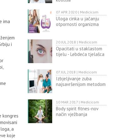
07 APR 2020 | Medicicom
Uloga cinka u jačanju
e ima
otpornosti organizma
ruženjem
20 JUL 2018 | Medicicom
biju i
Opacitati u staklastom
tijelu - Lebdeća tjelašca
or
i,
07 JUL 2018 | Medicicom
Izbjeljivanje zuba
eme
najsavršenijom metodom
10 MAR 2017 | Medicicom
Body spirit fitnes-nov
način vježbanja
je kongres
omovisani
loga, a
eve koje