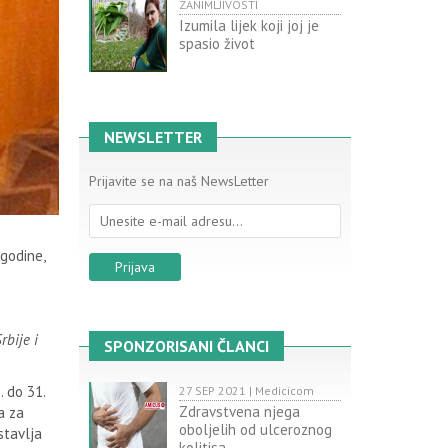
ZANIMLJIVOSTI
Izumila lijek koji joj je
spasio život
NEWSLETTER
Prijavite se na naš NewsLetter
godine,
rbije i
SPONZORISANI ČLANCI
. do 31.
27 SEP 2021 | Medicicom
Zdravstvena njega
a za
oboljelih od ulceroznog
stavlja
kolitisa