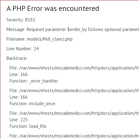
A PHP Error was encountered
Severity: 8192
Message: Required parameter $order_by follows optional paramete
Filename: models/Mdl_clanci.php
Line Number: 24
Backtrace:
File: /var/www/vhosts/mozaikmedici.com/httpdocs/application/t
Line: 166
Function: _error_handler
File: /var/www/vhosts/mozaikmedici.com/httpdocs/application/t
Line: 166
Function: include_once
File: /var/www/vhosts/mozaikmedici.com/httpdocs/application/t
Line: 225
Function: load_file
File: /var/www/vhosts/mozaikmedici.com/httpdocs/application/mo