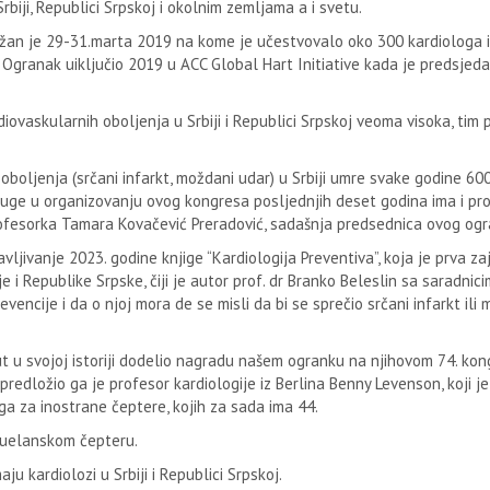
Srbiji, Republici Srpskoj i okolnim zemljama a i svetu.
ržan je 29-31.marta 2019 na kome je učestvovalo oko 300 kardiologa iz
Ogranak uiključio 2019 u ACC Global Hart Initiative kada je predsjeda
ovaskularnih oboljenja u Srbiji i Republici Srpskoj veoma visoka, tim p
oljenja (srčani infarkt, moždani udar) u Srbiji umre svake godine 600
sluge u organizovanju ovog kongresa posljednjih deset godina ima i prof
profesorka Tamara Kovačević Preradović, sadašnja predsednica ovog og
ljivanje 2023. godine knjige “Kardiologija Preventiva”, koja je prva za
e i Republike Srpske, čiji je autor prof. dr Branko Beleslin sa saradnic
ncije i da o njoj mora de se misli da bi se sprečio srčani infarkt ili
ut u svojoj istoriji dodelio nagradu našem ogranku na njihovom 74. kon
redložio ga je profesor kardiologije iz Berlina Benny Levenson, koji j
a za inostrane čeptere, kojih za sada ima 44.
cuelanskom čepteru.
u kardiolozi u Srbiji i Republici Srpskoj.