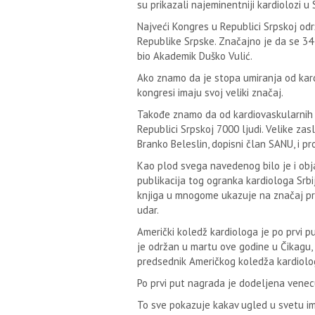
su prikazali najeminentniji kardiolozi u 
Najveći Kongres u Republici Srpskoj od
Republike Srpske. Značajno je da se 34 
bio Akademik Duško Vulić.
Ako znamo da je stopa umiranja od kardi
kongresi imaju svoj veliki značaj.
Takođe znamo da od kardiovaskularnih ob
Republici Srpskoj 7000 ljudi. Velike za
Branko Beleslin, dopisni član SANU, i 
Kao plod svega navedenog bilo je i objav
publikacija tog ogranka kardiologa Srbij
knjiga u mnogome ukazuje na značaj preve
udar.
Američki koledž kardiologa je po prvi p
je održan u martu ove godine u Čikagu, p
predsednik Američkog koledža kardiolog
Po prvi put nagrada je dodeljena vene
To sve pokazuje kakav ugled u svetu imaj