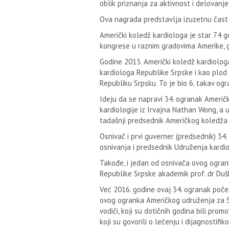
oblik priznanja za aktivnost i delovanje
Ova nagrada predstavlja izuzetnu čast i
Američki koledž kardiologa je star 74 g
kongrese u raznim gradovima Amerike, g
Godine 2013. Američki koledž kardiolog
kardiologa Republike Srpske i kao plod 
Republiku Srpsku. To je bio 6. takav ogr
Ideju da se napravi 34. ogranak Američ
kardiologije iz Irvajna Nathan Wong, a 
tadašnji predsednik Američkog koledža
Osnivač i prvi guverner (predsednik) 34.
osnivanja i predsednik Udruženja kardio
Takođe, i jedan od osnivača ovog ogrank
Republike Srpske akademik prof. dr Dušk
Već 2016. godine ovaj 34. ogranak počeo
ovog ogranka Američkog udruženja za Sr
vodiči, koji su dotičnih godina bili pr
koji su govorili o lečenju i dijagnostif