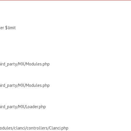
r $limit
hird_party/MX/Modules.php
hird_party/MX/Modules.php
hird_party/MX/Loader.php
dules/clanci/controllers/Clanci.php