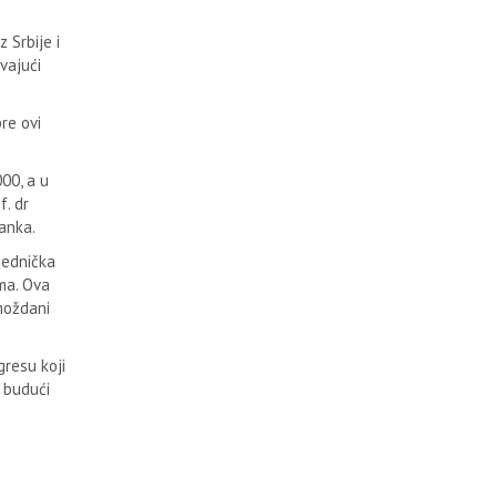
 Srbije i
vajući
re ovi
00, a u
. dr
ranka.
jednička
ima. Ova
 moždani
gresu koji
e budući