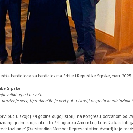
dža kardiologa sa kardiolozima Srbije i Republike Srpske, mart 2025. 
ike Srpske
aju veliki ugled u svetu
 udruženje ovog tipa, dodelilo je prvi put u istoriji nagradu kardiolozima S
prvi put, u svojoj 74 godine dugoj istoriji, na Kongresu, održanom od 29
riznanje jednom ogranku i to 34. ogranku Američkog koledža kardiolog
o predstavljanje’ (Outstanding Member Representation Award) koje pred