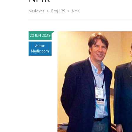
Naslovna
>
Broj 129
>
NMK
20 JUN 2025
Autor:
Medicicom