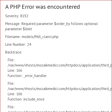
A PHP Error was encountered
Severity: 8192
Message: Required parameter $order_by follows optional
parameter $limit
Filename: models/Mdl_clanci.php
Line Number: 24
Backtrace:
File:
/var/www/vhosts/mozaikmedici.com/httpdocs/application/third_
Line: 166
Function: _error_handler
File:
/var/www/vhosts/mozaikmedici.com/httpdocs/application/third_
Line: 166
Function: include_once
File: