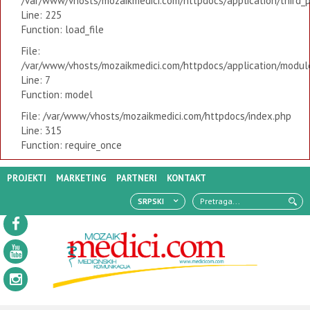
/var/www/vhosts/mozaikmedici.com/httpdocs/application/third_
Line: 225
Function: load_file
File:
/var/www/vhosts/mozaikmedici.com/httpdocs/application/modules
Line: 7
Function: model
File: /var/www/vhosts/mozaikmedici.com/httpdocs/index.php
Line: 315
Function: require_once
PROJEKTI
MARKETING
PARTNERI
KONTAKT
SRPSKI