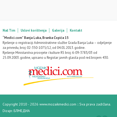
Naš Tim
Uslovi korištenja
Galerija
Kontakt
“Medici.com” Banja Luka, Branka Ćopića 15
Rješenje o registraciji Administrativne službe Grada Banja Luka – odjeljenje
za privredu, broj: 02-350-1075/12, od 04.01.2013. godine.
Rješenje Ministarstva prosvjete i kulture RS broj: 6-09-3783/03 od
25.09.2003. godine, upisano u Registar javnih glasila pod red.brojem 430.
Copyright 2010 - 2026 www.mozaikmedici.com :: Sva prava zadržana.
Dizajn:
БЛМЕДИА