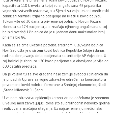
jula otvorena je privremena vojna kovid bolnica u Novom Pazaru,
kapaciteta 110 kreveta, u kojoj su angažovana 42 pripadnika
vojnozdravstvenih ustanova, a u Sjenici su vojni lekari i medicinski
tehničari formirali trijažno odeljenje na ulazu u kovid bolnicu.
Tokom više od 30 dana, u privremenoj bolnici u Novom Pazaru
zbrinuta su 174 pacijenta, a o značaju njihovog angažmana u toj
bolnici svedoči i činjenica da je u jednom danu maksimalan broj
prijema bio 86.
Kada se za time ukazala potreba, sredinom jula, Vojna bolnica
Novi Sad ušla je u sistem kovid bolnica Republike Srbije i danas
radi na zbrinjavanju dela pacijenata sa teritorije AP Vojvodine. U
toj bolnici je zbrinuto 120 kovid pacijenata, a obavljeno je više od
600 ostalih pregleda.
Da je vojska tu za sve građane naše zemlje svedoči i činjenica da
je pripadnik Uprave za vojno zdravstvo određen za koordinatora
privremene kovid bolnice, formirane u Srednjoj ekonomskoj školi
„Stana Milanović” u Šapcu.
U vojnom zdravstvu epidemija korona virusa dočekana je spremno
u velikoj meri zahvaljujući tome što su prethodnih nekoliko godina
realizovana značajna ulaganja. Uz najsavremeniju medicinsku