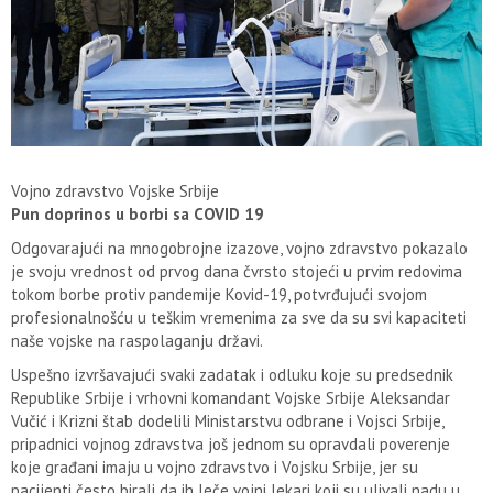
Vojno zdravstvo Vojske Srbije
Pun doprinos u borbi sa COVID 19
Odgovarajući na mnogobrojne izazove, vojno zdravstvo pokazalo
je svoju vrednost od prvog dana čvrsto stojeći u prvim redovima
tokom borbe protiv pandemije Kovid-19, potvrđujući svojom
profesionalnošću u teškim vremenima za sve da su svi kapaciteti
naše vojske na raspolaganju državi.
Uspešno izvršavajući svaki zadatak i odluku koje su predsednik
Republike Srbije i vrhovni komandant Vojske Srbije Aleksandar
Vučić i Krizni štab dodelili Ministarstvu odbrane i Vojsci Srbije,
pripadnici vojnog zdravstva još jednom su opravdali poverenje
koje građani imaju u vojno zdravstvo i Vojsku Srbije, jer su
pacijenti često birali da ih leče vojni lekari koji su ulivali nadu u