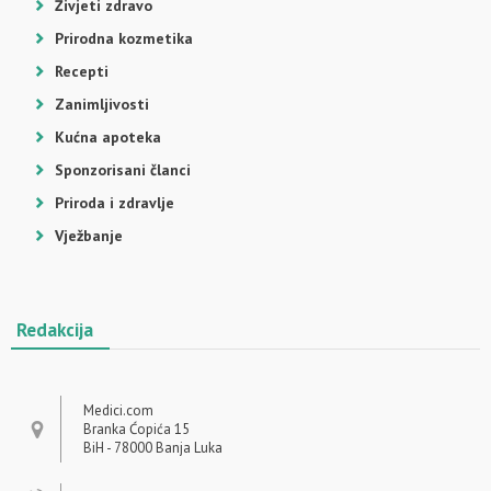
Živjeti zdravo
Prirodna kozmetika
Recepti
Zanimljivosti
Kućna apoteka
Sponzorisani članci
Priroda i zdravlje
Vježbanje
Redakcija
Medici.com
Branka Ćopića 15
BiH - 78000 Banja Luka