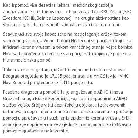
Kao ispomoć, više desetina lekara i medicinskog osoblja
angažovano je u ustanovama civilnog zdravstva (KBC Zemun, KBC
Zvezdara, KC Niš, Bolnica Leskovac) i na drugim aktivnostima kao
što su pregledi lica pristiglih iz inostranstva i rad na terenu.
Stavljajući sve svoje kapacitete na raspolaganje državi tokom
vanrednog stanja, u Vojnoj bolnici Niš lečeni su pacijenti koji nisu
inficirani korona virusom, a tokom vanrednog stanja Vojna bolnica
Novi Sad određena za lečenje svih pacijenata kojima je potrebna
hitna medicinska pomoć.
Tokom vanrednog stanja, u Centru vojnomedicinskih ustanova
Beograd pregledano je 17.195 pacijenata, a u VMC Slavija i VMC
Novi Beograd pregledano je 2.411 pacijenata.
Posebno dragocena pomoć bila je angažovanje ABHO timova
Oružanih snaga Ruske Federacije, koji su sa pripadnicima ABHO
službe Vojske Srbije vršili dezinfekciju objekata i zdravstvenih
ustanova, a dopremljena tehnika i medicinska oprema za pružanje
pomoći u sprečavanju i suzbijanju epidemije korona virusa u Srbiji
značajno je doprinela da se zajedničkim snagama brzo i efikasno
pomogne građanima naše zemlje.