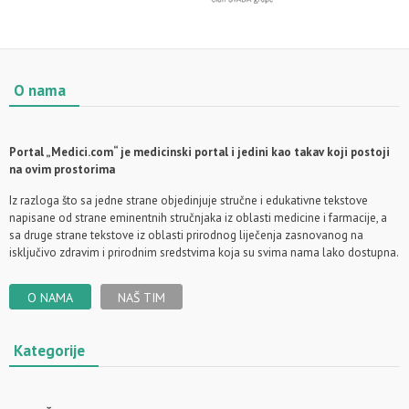
O nama
Portal „Medici.com“ je medicinski portal i jedini kao takav koji postoji
na ovim prostorima
Iz razloga što sa jedne strane objedinjuje stručne i edukativne tekstove
napisane od strane eminentnih stručnjaka iz oblasti medicine i farmacije, a
sa druge strane tekstove iz oblasti prirodnog liječenja zasnovanog na
isključivo zdravim i prirodnim sredstvima koja su svima nama lako dostupna.
O NAMA
NAŠ TIM
Kategorije