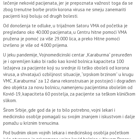
lečenje nekovid pacijenata, jer je prepoznata važnost toga da se
zbog trenutne borbe protiv korona virusa ne smeju zanemariti
pacijenti koji boluju od drugih bolesti.
Od donošenja te odluke, u trijažnom šatoru VMA od početka je
pregledano oko 40.000 pacijenata, u Centru hitne pomoći VMA
pružena je pomoć za više 29.000 lica, a preko Hitne pomoći
izvršeno je više od 4.000 prijema.
U jeku pandemije, Vojnomedicinski centar „Karaburma“ preuređen
je i opremljen kako bi radio kao kovid bolnica kapaciteta 100
ležajeva za pacijente koji su srednje ili teško oboleli od korona
virusa, a shvatajući ozbiljnost situacije, “srpskom brzinom” u krugu
VMC „Karaburma“ za 12 dana rekonstruisan je postojeći i dograđen
deo objekta za novu bolnicu, namenjenu pacijentima obolelim od
Kovid-19, kapaciteta 60 postelja, za pacijente sa teškom kliničkom
slikom.
Širom Srbije, gde god da je to bilo potrebno, vojni lekari i
medicinsko osoblje pomagali su svojim znanjem i iskustvom i dalje
pomažu u kriznim trenucima.
Pod budnim okom vojnih lekara i medicinskog osoblja početkom