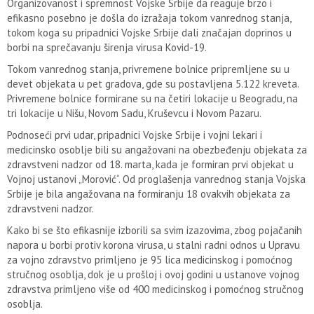
Organizovanost i spremnost Vojske Srbije da reaguje brzo i
efikasno posebno je došla do izražaja tokom vanrednog stanja,
tokom koga su pripadnici Vojske Srbije dali značajan doprinos u
borbi na sprečavanju širenja virusa Kovid-19.
Tokom vanrednog stanja, privremene bolnice pripremljene su u
devet objekata u pet gradova, gde su postavljena 5.122 kreveta.
Privremene bolnice formirane su na četiri lokacije u Beogradu, na
tri lokacije u Nišu, Novom Sadu, Kruševcu i Novom Pazaru.
Podnoseći prvi udar, pripadnici Vojske Srbije i vojni lekari i
medicinsko osoblje bili su angažovani na obezbeđenju objekata za
zdravstveni nadzor od 18. marta, kada je formiran prvi objekat u
Vojnoj ustanovi „Morović“. Od proglašenja vanrednog stanja Vojska
Srbije je bila angažovana na formiranju 18 ovakvih objekata za
zdravstveni nadzor.
Kako bi se što efikasnije izborili sa svim izazovima, zbog pojačanih
napora u borbi protiv korona virusa, u stalni radni odnos u Upravu
za vojno zdravstvo primljeno je 95 lica medicinskog i pomoćnog
stručnog osoblja, dok je u prošloj i ovoj godini u ustanove vojnog
zdravstva primljeno više od 400 medicinskog i pomoćnog stručnog
osoblja.