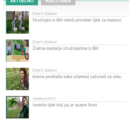
AKTUELNO
NAJČITANIJE
ŽIVJETI ZDRAVO
Stručnjaci iz BiH otkrili prirodan lijek za masnoć
ŽIVJETI ZDRAVO
Zlatna medalja stručnjacima iz BiH
ŽIVJETI ZDRAVO
Jelena predlaže kako srijemuš sačuvati za zimu
ZANIMLJIVOSTI
Izumila lijek koji joj je spasio život