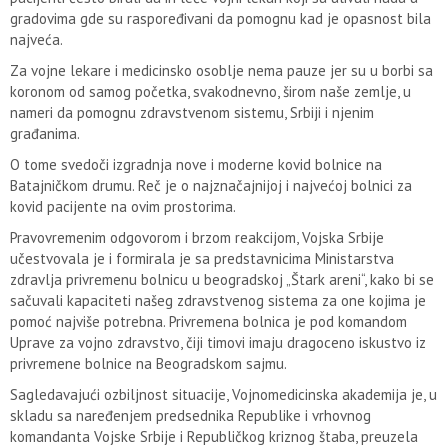
gradovima gde su raspoređivani da pomognu kad je opasnost bila
najveća.
Za vojne lekare i medicinsko osoblje nema pauze jer su u borbi sa
koronom od samog početka, svakodnevno, širom naše zemlje, u
nameri da pomognu zdravstvenom sistemu, Srbiji i njenim
građanima.
O tome svedoči izgradnja nove i moderne kovid bolnice na
Batajničkom drumu. Reč je o najznačajnijoj i najvećoj bolnici za
kovid pacijente na ovim prostorima.
Pravovremenim odgovorom i brzom reakcijom, Vojska Srbije
učestvovala je i formirala je sa predstavnicima Ministarstva
zdravlja privremenu bolnicu u beogradskoj „Štark areni“, kako bi se
sačuvali kapaciteti našeg zdravstvenog sistema za one kojima je
pomoć najviše potrebna. Privremena bolnica je pod komandom
Uprave za vojno zdravstvo, čiji timovi imaju dragoceno iskustvo iz
privremene bolnice na Beogradskom sajmu.
Sagledavajući ozbiljnost situacije, Vojnomedicinska akademija je, u
skladu sa naređenjem predsednika Republike i vrhovnog
komandanta Vojske Srbije i Republičkog kriznog štaba, preuzela