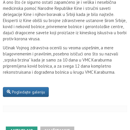
A ono što će sigurno ostati zapamćeno je i velika i nesebična
medicinska pomoć Narodne Republike Kine i stručni saveti
delegacije Kine i njihov boravak u Srbiji kada je bilo najteže.
Eksperti iz Kine obišli su brojne zdravstvene ustanove širom Srbije,
kovid i nekovid bolnice, privremene bolnice i gerontološke centre,
dajući dragocene savete koji proizlaze iz kineskog iskustva u borbi
protiv korona virusa.
Učinak Vojnog zdravstva ocenili su veoma uspešnim, a mere
blagovremenim i pravilnim, posebno ističući ono što su nazvali
„srpska brzina“ kada je samo za 10 dana u VMC Karaburma
pripremljena kovid bolnica, a za svega 12 dana kompletno
rekonstruisana i dograđena bolnica u krugu VMC Karaburma.
Pogledajte galeriju