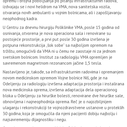
opremu i brojna poboljšanja po pitanju infrastrukturnih radova,
izdvajaju se i novi helidrom na VMA, nova sanitetska vozila,
otvaranja novih ambulanti u vojnim bolnicama, ali i zapošljavanju
neophodnog kadra.
U Centru za dnevnu hirurgiju Poliklinike VMA, posle 15 godina od
osnivanja, otvorena je nova operaciona sala i renovirane su
postojeće prostorije, a prvi put posle 30 godina izvršena je
potpuna rekonstrukcija „šok sobe” sa najboljom opremom na
tržištu, omogućivši da VMA ni u čemu ne zaostaje ni za jednom
svetskom bolnicom. Institut za radiologiju VMA opremljen je
savremenom magnetnom rezonancom jačine 1,5 tesla.
Nastavljeno je, takođe, sa infrastrukturnim radovima i opremanjem
novom medicinskom opremom Vojne bolnice Niš, gde je na
Odeljenju za radiologiju izvršena adaptacija prostorija i instalirana
nova medicinska oprema, izvršena adaptacija dela operacionog
bloka u Odeljenju za hirurške bolesti, renovirane dve hirurške sale,
obnovljena i najneophodnija oprema. Reč je o najozbiljnijem
ulaganju i rekonstrukciji te vojnozdravstvene ustanove u proteklih
30 godina, koja je omogućila da njeni pacijenti dobiju najbolju i
najsavremeniju dijagnostiku i negu.