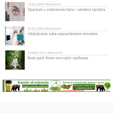
20 JUL 2018 | Medicicom
Opacitati u staklastom tijelu - Lebdeća tjelašca
07 JUL 2018 | Medicicom
Izbjeljivanje zuba najsavršenijom metodom
10 MAR 2017 | Medicicom
Body spirit fitnes-nov način vježbanja