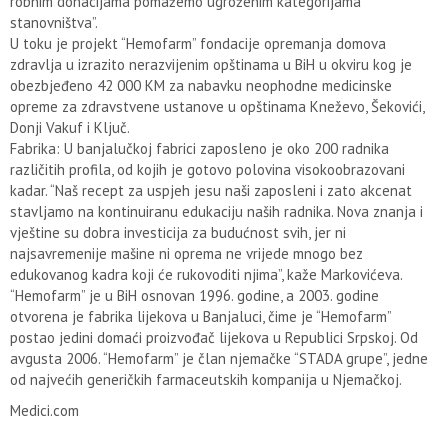
robnim donacijama pomažemo ugroženim kategorijama
stanovništva”.
U toku je projekt “Hemofarm” fondacije opremanja domova
zdravlja u izrazito nerazvijenim opštinama u BiH u okviru kog je
obezbjeđeno 42 000 KM za nabavku neophodne medicinske
opreme za zdravstvene ustanove u opštinama Kneževo, Šekovići,
Donji Vakuf i Ključ.
Fabrika: U banjalučkoj fabrici zaposleno je oko 200 radnika
različitih profila, od kojih je gotovo polovina visokoobrazovani
kadar. “Naš recept za uspjeh jesu naši zaposleni i zato akcenat
stavljamo na kontinuiranu edukaciju naših radnika. Nova znanja i
vještine su dobra investicija za budućnost svih, jer ni
najsavremenije mašine ni oprema ne vrijede mnogo bez
edukovanog kadra koji će rukovoditi njima”, kaže Markovićeva.
“Hemofarm” je u BiH osnovan 1996. godine, a 2003. godine
otvorena je fabrika lijekova u Banjaluci, čime je “Hemofarm”
postao jedini domaći proizvođač lijekova u Republici Srpskoj. Od
avgusta 2006. “Hemofarm” je član njemačke “STADA grupe”, jedne
od najvećih generičkih farmaceutskih kompanija u Njemačkoj.
Medici.com