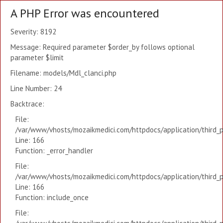
A PHP Error was encountered
Severity: 8192
Message: Required parameter $order_by follows optional
parameter $limit
Filename: models/Mdl_clanci.php
Line Number: 24
Backtrace:
File:
/var/www/vhosts/mozaikmedici.com/httpdocs/application/third_
Line: 166
Function: _error_handler
File:
/var/www/vhosts/mozaikmedici.com/httpdocs/application/third_
Line: 166
Function: include_once
File: