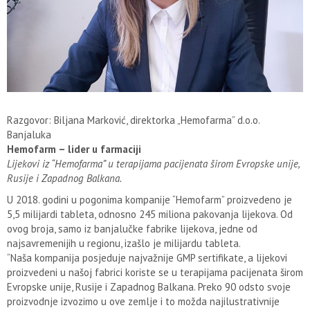
Razgovor: Biljana Marković, direktorka „Hemofarma” d.o.o.
Banjaluka
Hemofarm – lider u farmaciji
Lijekovi iz “Hemofarma” u terapijama pacijenata širom Evropske unije,
Rusije i Zapadnog Balkana.
U 2018. godini u pogonima kompanije “Hemofarm” proizvedeno je
5,5 milijardi tableta, odnosno 245 miliona pakovanja lijekova. Od
ovog broja, samo iz banjalučke fabrike lijekova, jedne od
najsavremenijih u regionu, izašlo je milijardu tableta.
“Naša kompanija posjeduje najvažnije GMP sertifikate, a lijekovi
proizvedeni u našoj fabrici koriste se u terapijama pacijenata širom
Evropske unije, Rusije i Zapadnog Balkana. Preko 90 odsto svoje
proizvodnje izvozimo u ove zemlje i to možda najilustrativnije