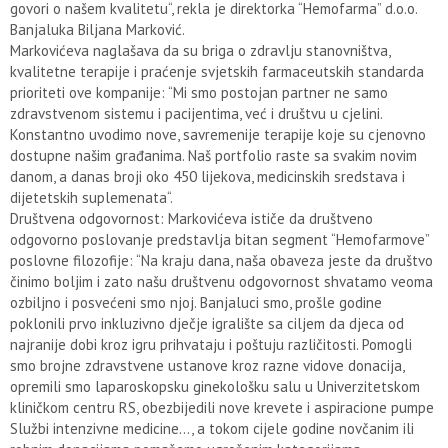
govori o našem kvalitetu“, rekla je direktorka “Hemofarma” d.o.o.
Banjaluka Biljana Marković.
Markovićeva naglašava da su briga o zdravlju stanovništva,
kvalitetne terapije i praćenje svjetskih farmaceutskih standarda
prioriteti ove kompanije: “Mi smo postojan partner ne samo
zdravstvenom sistemu i pacijentima, već i društvu u cjelini.
Konstantno uvodimo nove, savremenije terapije koje su cjenovno
dostupne našim građanima. Naš portfolio raste sa svakim novim
danom, a danas broji oko 450 lijekova, medicinskih sredstava i
dijetetskih suplemenata“.
Društvena odgovornost: Markovićeva ističe da društveno
odgovorno poslovanje predstavlja bitan segment “Hemofarmove”
poslovne filozofije: “Na kraju dana, naša obaveza jeste da društvo
činimo boljim i zato našu društvenu odgovornost shvatamo veoma
ozbiljno i posvećeni smo njoj. Banjaluci smo, prošle godine
poklonili prvo inkluzivno dječje igralište sa ciljem da djeca od
najranije dobi kroz igru prihvataju i poštuju različitosti. Pomogli
smo brojne zdravstvene ustanove kroz razne vidove donacija,
opremili smo laparoskopsku ginekološku salu u Univerzitetskom
kliničkom centru RS, obezbijedili nove krevete i aspiracione pumpe
Službi intenzivne medicine..., a tokom cijele godine novčanim ili