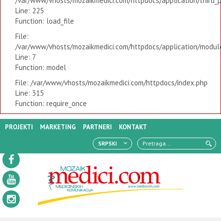
/var/www/vhosts/mozaikmedici.com/httpdocs/application/third_
Line: 225
Function: load_file
File:
/var/www/vhosts/mozaikmedici.com/httpdocs/application/modules
Line: 7
Function: model
File: /var/www/vhosts/mozaikmedici.com/httpdocs/index.php
Line: 315
Function: require_once
PROJEKTI
MARKETING
PARTNERI
KONTAKT
SRPSKI