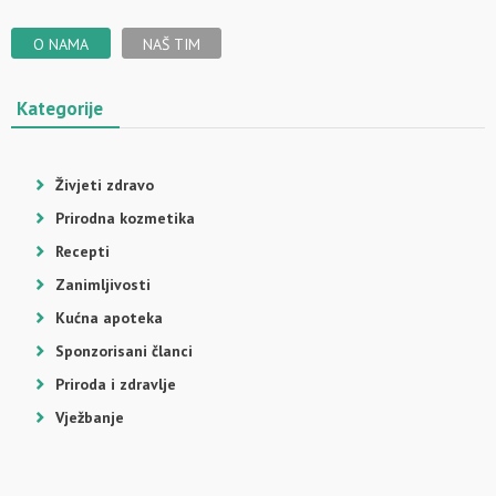
O NAMA
NAŠ TIM
Kategorije
Živjeti zdravo
Prirodna kozmetika
Recepti
Zanimljivosti
Kućna apoteka
Sponzorisani članci
Priroda i zdravlje
Vježbanje