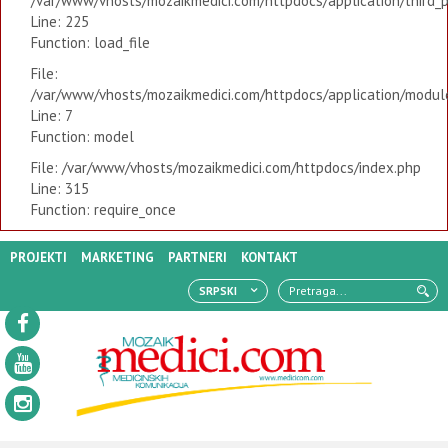
/var/www/vhosts/mozaikmedici.com/httpdocs/application/third_
Line: 225
Function: load_file
File:
/var/www/vhosts/mozaikmedici.com/httpdocs/application/modules
Line: 7
Function: model
File: /var/www/vhosts/mozaikmedici.com/httpdocs/index.php
Line: 315
Function: require_once
PROJEKTI
MARKETING
PARTNERI
KONTAKT
SRPSKI