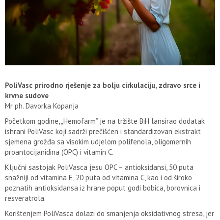
PoliVasc prirodno rješenje za bolju cirkulaciju, zdravo srce i
krvne sudove
Mr ph. Davorka Kopanja
Početkom godine, „Hemofarm” je na tržište BiH lansirao dodatak
ishrani PoliVasc koji sadrži prečišćen i standardizovan ekstrakt
sjemena grožđa sa visokim udjelom polifenola, oligomernih
proantocijanidina (OPC) i vitamin C.
Ključni sastojak PoliVasca jesu OPC – antioksidansi, 50 puta
snažniji od vitamina E, 20 puta od vitamina C, kao i od široko
poznatih antioksidansa iz hrane poput gođi bobica, borovnica i
resveratrola.
Korištenjem PoliVasca dolazi do smanjenja oksidativnog stresa, jer