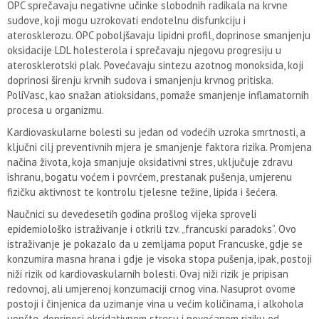
OPC sprečavaju negativne učinke slobodnih radikala na krvne
sudove, koji mogu uzrokovati endotelnu disfunkciju i
aterosklerozu. OPC poboljšavaju lipidni profil, doprinose smanjenju
oksidacije LDL holesterola i sprečavaju njegovu progresiju u
aterosklerotski plak. Povećavaju sintezu azotnog monoksida, koji
doprinosi širenju krvnih sudova i smanjenju krvnog pritiska.
PoliVasc, kao snažan atioksidans, pomaže smanjenje inflamatornih
procesa u organizmu.
Kardiovaskularne bolesti su jedan od vodećih uzroka smrtnosti, a
ključni cilj preventivnih mjera je smanjenje faktora rizika. Promjena
načina života, koja smanjuje oksidativni stres, uključuje zdravu
ishranu, bogatu voćem i povrćem, prestanak pušenja, umjerenu
fizičku aktivnost te kontrolu tjelesne težine, lipida i šećera.
Naučnici su devedesetih godina prošlog vijeka sproveli
epidemiološko istraživanje i otkrili tzv. „francuski paradoks”. Ovo
istraživanje je pokazalo da u zemljama poput Francuske, gdje se
konzumira masna hrana i gdje je visoka stopa pušenja, ipak, postoji
niži rizik od kardiovaskularnih bolesti. Ovaj niži rizik je pripisan
redovnoj, ali umjerenoj konzumaciji crnog vina. Nasuprot ovome
postoji i činjenica da uzimanje vina u većim količinama, i alkohola
uopšte, doprinosi oksidativnom stresu i povećanom riziku od