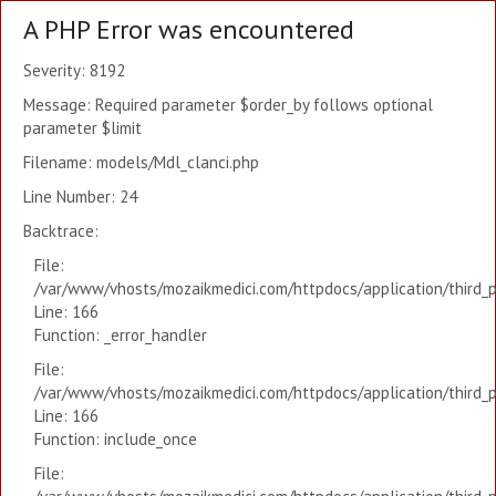
A PHP Error was encountered
Severity: 8192
Message: Required parameter $order_by follows optional
parameter $limit
Filename: models/Mdl_clanci.php
Line Number: 24
Backtrace:
File:
/var/www/vhosts/mozaikmedici.com/httpdocs/application/third_
Line: 166
Function: _error_handler
File:
/var/www/vhosts/mozaikmedici.com/httpdocs/application/third_
Line: 166
Function: include_once
File: