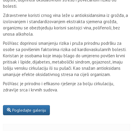
bolesti.
Zdravstvene koristi crnog vina leže u antioksidansima iz grožđa, a
izolovanjem i standardizovanjem ekstrakta sjemena grožđa,
organizmu se obezbjeđuju korisni sastojci vina, polifenoli, bez
unosa alkohola.
PoliVasc doprinosi smanjenju rizika i pruža prirodnu podršku za
osobe sa povišenim faktorima rizika od kardiovaskulanrih bolesti.
Koristan je osobama koje imaju blago do umjereno povišen krvni
pritisak i lipide, dijabetes, metabolički sindrom, gojaznost, imaju
lošiju vensku cirkulaciju ili su pušači. Kao snažan antioksidans
umanjuje efekte oksidativnog stresa na cijeli organizam.
PoliVasc je prirodno i efikasno rješenje za bolju cirkulaciju,
zdravlje srca i krvnih sudova.
Pogledajte galeriju