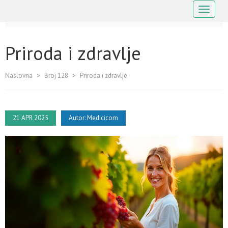
Navigaci
Priroda i zdravlje
Naslovna
>
Broj 128
>
Priroda i zdravlje
21 APR 2025
Autor:
Medicicom