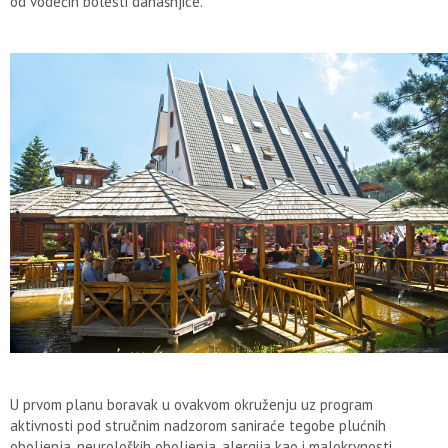
od vodećih bolesti današnjice.
U prvom planu boravak u ovakvom okruženju uz program
aktivnosti pod stručnim nadzorom saniraće tegobe plućnih
oboljenja, neuroloških oboljenja, alergija kao i malokrvnosti.