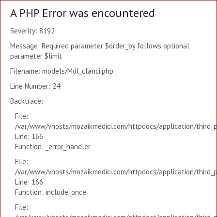
A PHP Error was encountered
Severity: 8192
Message: Required parameter $order_by follows optional
parameter $limit
Filename: models/Mdl_clanci.php
Line Number: 24
Backtrace:
File:
/var/www/vhosts/mozaikmedici.com/httpdocs/application/third_
Line: 166
Function: _error_handler
File:
/var/www/vhosts/mozaikmedici.com/httpdocs/application/third_
Line: 166
Function: include_once
File: