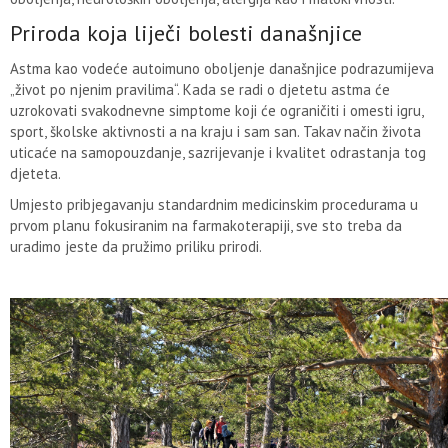
Priroda koja liječi bolesti današnjice
Astma kao vodeće autoimuno oboljenje današnjice podrazumijeva
„život po njenim pravilima“. Kada se radi o djetetu astma će
uzrokovati svakodnevne simptome koji će ograničiti i omesti igru,
sport, školske aktivnosti a na kraju i sam san. Takav način života
uticaće na samopouzdanje, sazrijevanje i kvalitet odrastanja tog
djeteta.
Umjesto pribjegavanju standardnim medicinskim procedurama u
prvom planu fokusiranim na farmakoterapiji, sve sto treba da
uradimo jeste da pružimo priliku prirodi.