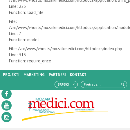
/var/www/vhosts/mozaikmedici.com/httpdocs/application/third_
Line: 225
Function: load_file
File:
/var/www/vhosts/mozaikmedici.com/httpdocs/application/modules
Line: 7
Function: model
File: /var/www/vhosts/mozaikmedici.com/httpdocs/index.php
Line: 315
Function: require_once
PROJEKTI
MARKETING
PARTNERI
KONTAKT
SRPSKI