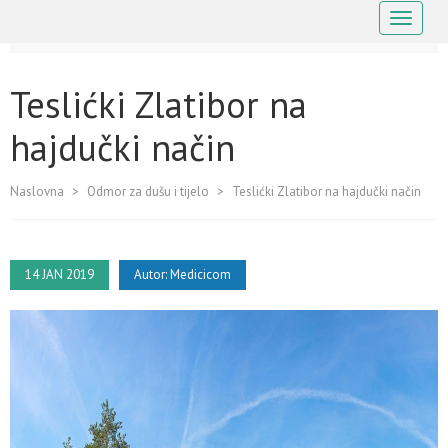
Navigaci
Teslićki Zlatibor na
hajdučki način
Naslovna
>
Odmor za dušu i tijelo
>
Teslićki Zlatibor na hajdučki način
14 JAN 2019
Autor:
Medicicom