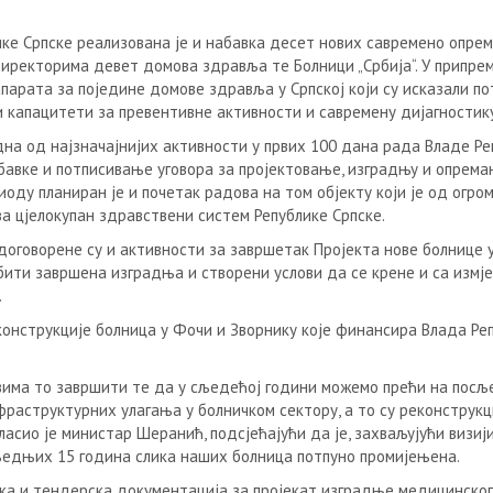
ике Српске реализована је и набавка десет нових савремено опре
директорима девет домова здравља те Болници „Србија“. У припреми
апарата за поједине домове здравља у Српској који су исказали по
и капацитети за превентивне активности и савремену дијагностику
на од најзначајнијих активности у првих 100 дана рада Владе Ре
бавке и потписивање уговора за пројектовање, изградњу и опрема
оду планиран је и почетак радова на том објекту који је од огро
 за цјелокупан здравствени систем Републике Српске.
оговорене су и активности за завршетак Пројекта нове болнице у
 бити завршена изградња и створени услови да се крене и са изм
.
конструкције болница у Фочи и Зворнику које финансира Влада Ре
вима то завршити те да у сљедећој години можемо прећи на пос
фраструктурних улагања у болничком сектору, а то су реконструкц
ласио је министар Шеранић, подсјећајући да је, захваљујући визиј
сљедњих 15 година слика наших болница потпуно промијењена.
чка и тендерска документација за пројекат изградње медицинског