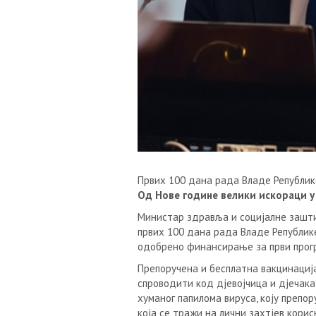
Првих 100 дана рада Владе Републик
Од Нове године велики искораци у
Министар здравља и социјалне зашти
првих 100 дана рада Владе Републик
одобрено финансирање за први прогр
Препоручена и бесплатна вакцинација
спроводити код дјевојчица и дјечака
хуманог папилома вируса, коју препо
која се тражи на лични захтјев корис