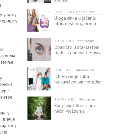
е.
07 APR 2020 | Medicicom
у у раду
Uloga cinka u jačanju
терице у
otpornosti organizma
20 JUL 2018 | Medicicom
Opacitati u staklastom
ма
tijelu - Lebdeća tjelašca
Законом
а земље
07 JUL 2018 | Medicicom
Izbjeljivanje zuba
у
najsavršenijom metodom
цински
дуре
центра
10 MAR 2017 | Medicicom
Body spirit fitnes-nov
način vježbanja
ма, у
 дјечје
цијалној
алне