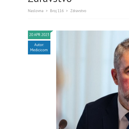
Naslovna
>
Broj 116
>
Zdravstvo
20 APR 2023
Autor:
Medicicom