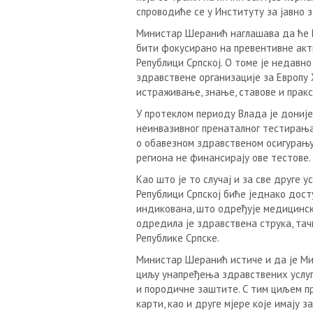
спроводиће се у Институту за јавно з
Министар Шеранић наглашава да ће 
бити фокусирано на превентивне акти
Републици Српској. О томе је недавн
здравствене организације за Европу 
истраживање, знање, ставове и пракс
У протеклом периоду Влада је дониј
неинвазивног пренаталног тестирања 
о обавезном здравственом осигурању 
региона не финансирају ове тестове.
Kао што је то случај и за све друге 
Републици Српској биће једнако дост
индикована, што одређује медицинск
одредила је здравствена струка, тач
Републике Српске.
Министар Шеранић истиче и да је Ми
циљу унапређења здравствених услуга
и породичне заштите. С тим циљем пр
карти, као и друге мјере које имају