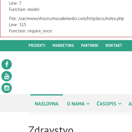
Line: 7
Function: model
File: /var/www/vhosts/mozaikmedici.com/httpdocs/index.php
Line: 315
Function: require_once
PROJEKTI
MARKETING
PARTNERI
KONTAKT
NASLOVNA
O NAMA
ČASOPIS
A
Zdravstvo