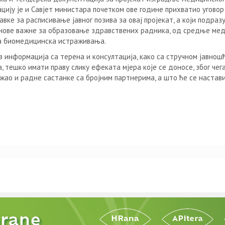
цију је и Савјет министара почетком ове године прихватио уговор
вке за расписивање јавног позива за овај пројекат, а који подраз
танове важне за образовање здравствених радника, од средње ме
за биомедицинска истраживања.
 информација са терена и консултација, како са стручном јавношћ
 тешко имати праву слику ефеката мјера које се доносе, због чега
ао и радне састанке са бројним партнерима, а што ће се настав