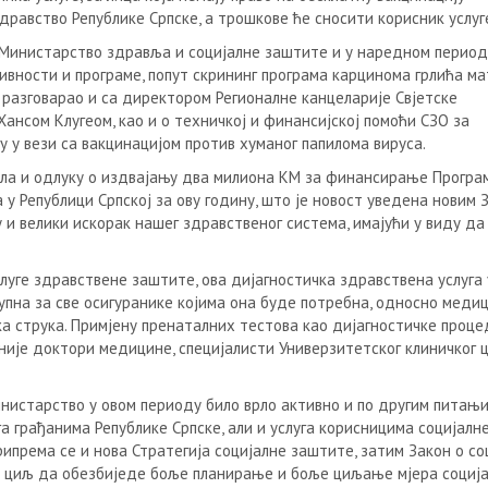
дравство Републике Српске, а трошкове ће сносити корисник услуг
Министарство здравља и социјалне заштите и у наредном период
вности и програме, попут скрининг програма карцинома грлића ма
о разговарао и са директором Регионалне канцеларије Свјетске
Хансом Клугеом, као и о техничкој и финансијској помоћи СЗО за
у у вези са вакцинацијом против хуманог папилома вируса.
ела и одлуку о издвајању два милиона КМ за финансирање Програ
у Републици Српској за ову годину, што је новост уведена новим 
и велики искорак нашег здравственог система, имајући у виду д
услуге здравствене заштите, ова дијагностичка здравствена услуга 
упна за све осигуранике којима она буде потребна, односно меди
а струка. Примјену пренаталних тестова као дијагностичке проце
није доктори медицине, специјалисти Универзитетског клиничког 
нистарство у овом периоду било врло активно и по другим питањи
 грађанима Републике Српске, али и услуга корисницима социјалне,
ипрема се и нова Стратегија социјалне заштите, затим Закон о со
 за циљ да обезбиједе боље планирање и боље циљање мјера социј