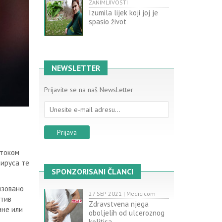
ZANIMLJIVOSTI
Izumila lijek koji joj je
spasio život
NEWSLETTER
Prijavite se na naš NewsLetter
 током
вируса те
SPONZORISANI ČLANCI
изовано
27 SEP 2021 | Medicicom
отив
Zdravstvena njega
ине или
oboljelih od ulceroznog
kolitisa