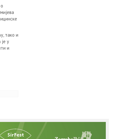
 о
умијева
дицинске
у, тако и
 је у
ити и