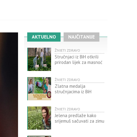
AKTUELNO
NAJČITANIJE
ŽIVJETI ZDRAVO
Stručnjaci iz BiH otkrili
prirodan lijek za masnoć
ŽIVJETI ZDRAVO
Zlatna medalja
stručnjacima iz BiH
ŽIVJETI ZDRAVO
Jelena predlaže kako
srijemuš sačuvati za zimu