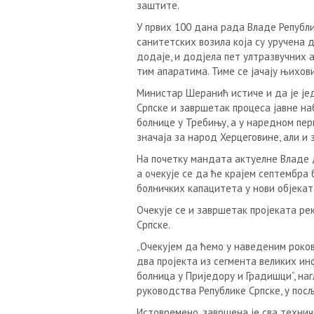
заштите.
У првих 100 дана рада Владе Републ
санитетских возила која су уручена 
додаје, и додјела пет ултразвучних 
тим апаратима. Тиме се јачају њихов
Министар Шеранић истиче и да је јед
Српске и завршетак процеса јавне на
болнице у Требињу, а у наредном пери
значаја за народ Херцеговине, али и
На почетку мандата актуелне Владе д
а очекује се да ће крајем септембра
болничких капацитета у нови објекат
Очекује се и завршетак пројеката ре
Српске.
„Очекујем да ћемо у наведеним роко
два пројекта из сегмента великих ин
болница у Приједору и Градишци“, наг
руководства Републике Српске, у по
Истовремено, завршена је сва техни