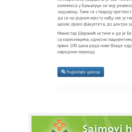
комплекса у Бањалуци за чију реализа
задужењу. Тиме се стварају претпоста
да се на једном мјесту нађу све ус
школе, преко факултета, до центра 
Министар Шеранић истиче и да је без
са корисницима, односно пацијентима,
првих 100 дана рада нове Владе одрж
наредном периоду.
Pogledajte galeriju