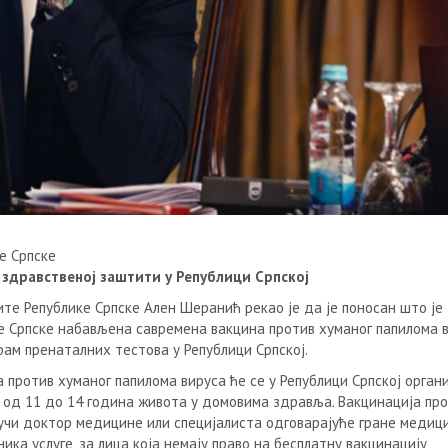
е Српске
 здравственој заштити у Републици Српској
те Републике Српске Ален Шеранић рекао је да је поносан што је
е Српске набављена савремена вакцина против хуманог папилома 
ам пренаталних тестова у Републици Српској.
 против хуманог папилома вируса ће се у Републици Српској орган
 од 11 до 14 година живота у домовима здравља. Вакцинација пр
ручи доктор медицине или специјалиста одговарајуће гране медиц
ника услуге, за лица која немају право на бесплатну вакцинацију