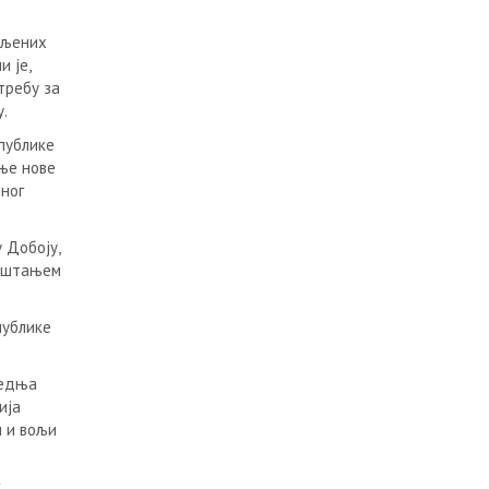
мљених
 је,
требу за
.
публике
ње нове
мног
 Добоју,
јештањем
публике
љедња
ија
и и вољи