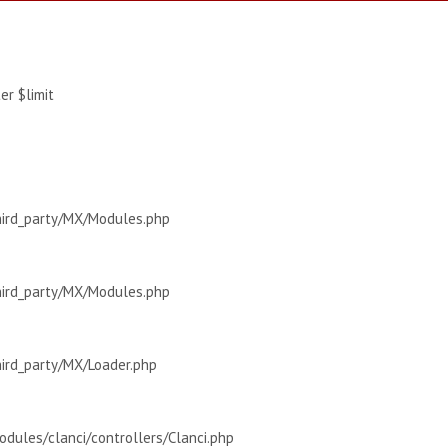
r $limit
hird_party/MX/Modules.php
hird_party/MX/Modules.php
hird_party/MX/Loader.php
dules/clanci/controllers/Clanci.php