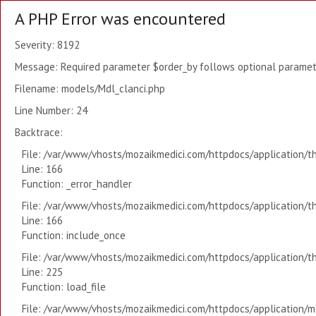
A PHP Error was encountered
Severity: 8192
Message: Required parameter $order_by follows optional paramete
Filename: models/Mdl_clanci.php
Line Number: 24
Backtrace:
File: /var/www/vhosts/mozaikmedici.com/httpdocs/application/t
Line: 166
Function: _error_handler
File: /var/www/vhosts/mozaikmedici.com/httpdocs/application/t
Line: 166
Function: include_once
File: /var/www/vhosts/mozaikmedici.com/httpdocs/application/t
Line: 225
Function: load_file
File: /var/www/vhosts/mozaikmedici.com/httpdocs/application/mo