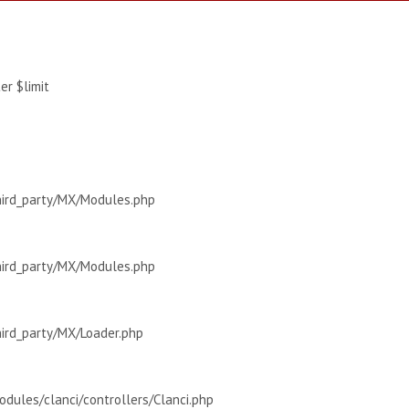
r $limit
hird_party/MX/Modules.php
hird_party/MX/Modules.php
hird_party/MX/Loader.php
dules/clanci/controllers/Clanci.php