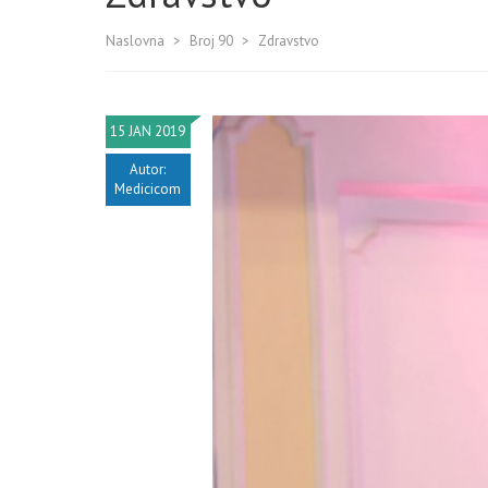
Naslovna
>
Broj 90
>
Zdravstvo
15 JAN 2019
Autor:
Medicicom