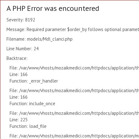
A PHP Error was encountered
Severity: 8192
Message: Required parameter $order_by follows optional paramete
Filename: models/Mdl_clanci.php
Line Number: 24
Backtrace:
File: /var/www/vhosts/mozaikmedici.com/httpdocs/application/t
Line: 166
Function: _error_handler
File: /var/www/vhosts/mozaikmedici.com/httpdocs/application/t
Line: 166
Function: include_once
File: /var/www/vhosts/mozaikmedici.com/httpdocs/application/t
Line: 225
Function: load_file
File: /var/www/vhosts/mozaikmedici.com/httpdocs/application/mo