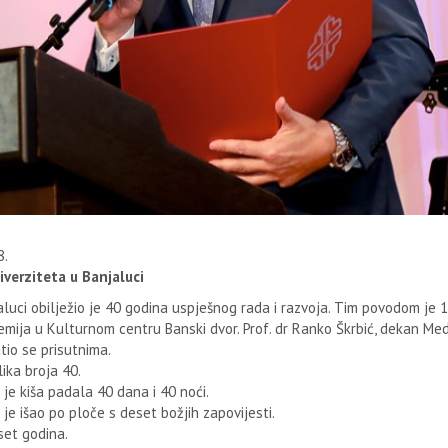
8.
verziteta u Banjaluci
aluci obilježio je 40 godina uspješnog rada i razvoja. Tim povodom je 1
ija u Kulturnom centru Banski dvor. Prof. dr Ranko Škrbić, dekan Med
tio se prisutnima.
ika broja 40.
 je kiša padala 40 dana i 40 noći.
 je išao po ploče s deset božjih zapovijesti.
set godina.