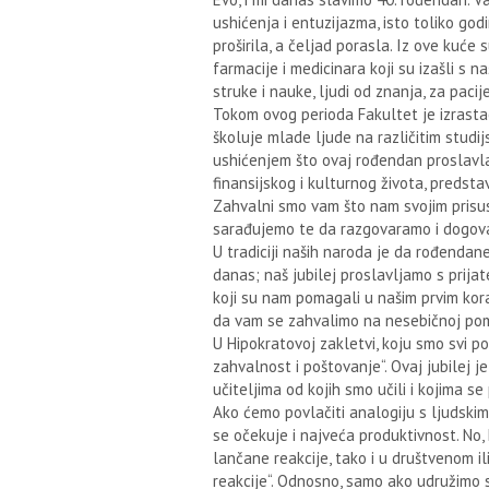
ushićenja i entuzijazma, isto toliko god
proširila, a čeljad porasla. Iz ove kuće
farmacije i medicinara koji su izašli s 
struke i nauke, ljudi od znanja, za pacij
Tokom ovog perioda Fakultet je izrastao 
školuje mlade ljude na različitim studij
ushićenjem što ovaj rođendan proslavlaj
finansijskog i kulturnog života, predsta
Zahvalni smo vam što nam svojim prisus
sarađujemo te da razgovaramo i dogova
U tradiciji naših naroda je da rođendane
danas; naš jubilej proslavljamo s prijate
koji su nam pomagali u našim prvim kora
da vam se zahvalimo na nesebičnoj pomo
U Hipokratovoj zakletvi, koju smo svi po
zahvalnost i poštovanje“. Ovaj jubilej j
učiteljima od kojih smo učili i kojima s
Ako ćemo povlačiti analogiju s ljudskim
se očekuje i najveća produktivnost. No,
lančane reakcije, tako i u društvenom 
reakcije“. Odnosno, samo ako udružimo s