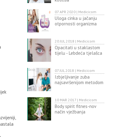
07 APR 2020 | Medicicom
Uloga cinka u jačanju
otpornosti organizma
20 JUL 2018 | Medicicom
a
Opacitati u staklastom
tijelu - Lebdeća tjelašca
07 JUL 2018 | Medicicom
Izbjeljivanje zuba
najsavršenijom metodom
ijek
10 MAR 2017 | Medicicom
Body spirit fitnes-nov
način vježbanja
vijeniji,
nastala
,