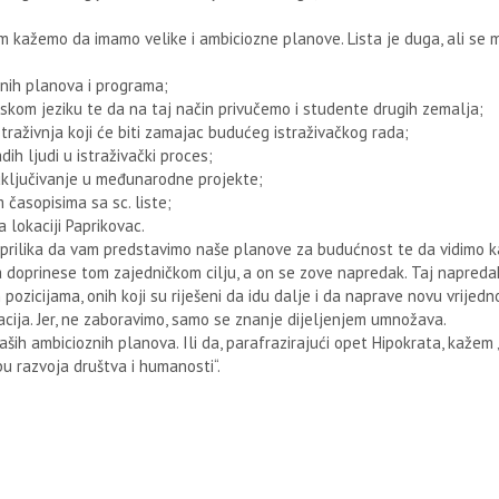
kažemo da imamo velike i ambiciozne planove. Lista je duga, ali se 
ih planova i programa;
om jeziku te da na taj način privučemo i studente drugih zemalja;
traživnja koji će biti zamajac budućeg istraživačkog rada;
ih ljudi u istraživački proces;
ključivanje u međunarodne projekte;
časopisima sa sc. liste;
lokaciji Paprikovac.
prilika da vam predstavimo naše planove za budućnost te da vidimo 
a doprinese tom zajedničkom cilju, a on se zove napredak. Taj napredak
pozicijama, onih koji su riješeni da idu dalje i da naprave novu vrijedn
acija. Jer, ne zaboravimo, samo se znanje dijeljenjem umnožava.
ših ambicioznih planova. Ili da, parafrazirajući opet Hipokrata, kažem 
bu razvoja društva i humanosti“.