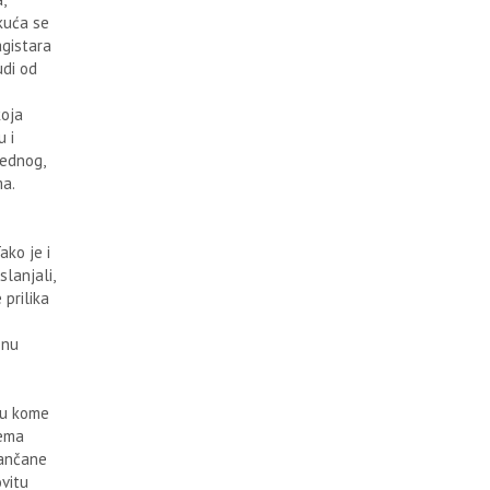
 kuća se
agistara
udi od
koja
 i
rednog,
ma.
ako je i
slanjali,
prilika
žnu
 u kome
nema
lančane
vitu