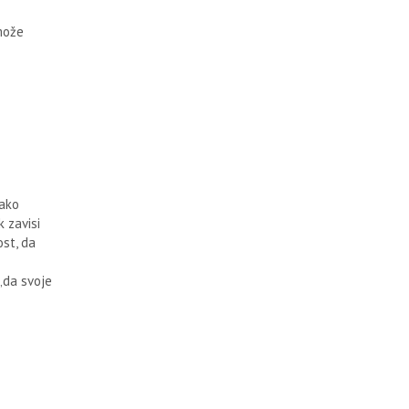
može
kako
 zavisi
ost, da
„da svoje