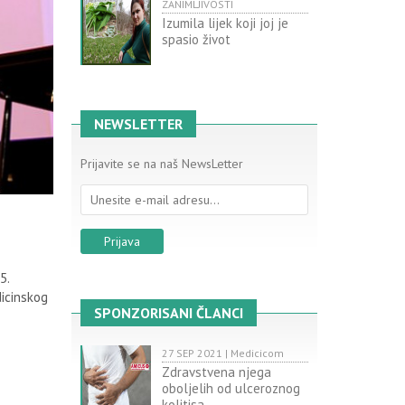
ZANIMLJIVOSTI
Izumila lijek koji joj je
spasio život
NEWSLETTER
Prijavite se na naš NewsLetter
5.
icinskog
SPONZORISANI ČLANCI
27 SEP 2021 | Medicicom
Zdravstvena njega
oboljelih od ulceroznog
kolitisa