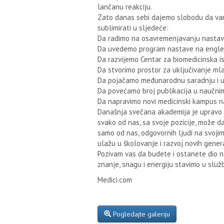
lančanu reakciju.
Zato danas sebi dajemo slobodu da vam 
sublimirati u sljedeće:
Da radimo na osavremenjavanju nastavn
Da uvedemo program nastave na englesk
Da razvijemo Centar za biomedicinska is
Da stvorimo prostor za uključivanje mlad
Da pojačamo međunarodnu saradnju i u
Da povećamo broj publikacija u naučnim 
Da napravimo novi medicinski kampus na 
Današnja svečana akademija je upravo 
svako od nas, sa svoje pozicije, može d
samo od nas, odgovornih ljudi na svojim 
ulažu u školovanje i razvoj novih gener
Pozivam vas da budete i ostanete dio na
znanje, snagu i energiju stavimo u služ
Medici.com
Pogledajte galeriju