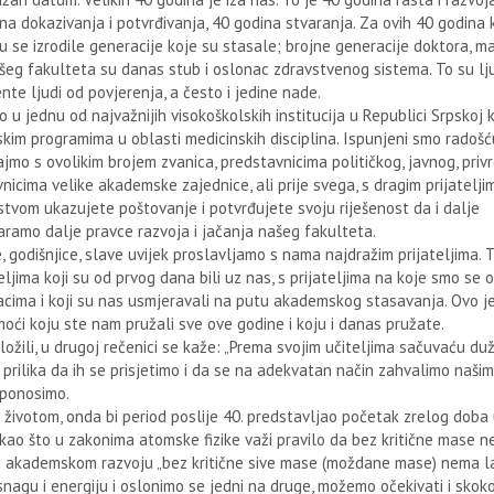
ina dokazivanja i potvrđivanja, 40 godina stvaranja. Za ovih 40 godina
 su se izrodile generacije koje su stasale; brojne generacije doktora, m
našeg fakulteta su danas stub i oslonac zdravstvenog sistema. To su lj
ente ljudi od povjerenja, a često i jedine nade.
u jednu od najvažnijih visokoškolskih institucija u Republici Srpskoj 
skim programima u oblasti medicinskih disciplina. Ispunjeni smo radošću
mo s ovolikim brojem zvanica, predstavnicima političkog, javnog, priv
vnicima velike akademske zajednice, ali prije svega, s dragim prijatelji
tvom ukazujete poštovanje i potvrđujete svoju riješenost da i dalje
ramo dalje pravce razvoja i jačanja našeg fakulteta.
, godišnjice, slave uvijek proslavljamo s nama najdražim prijateljima. T
ljima koji su od prvog dana bili uz nas, s prijateljima na koje smo se o
cima i koji su nas usmjeravali na putu akademskog stasavanja. Ovo je 
ći koju ste nam pružali sve ove godine i koju i danas pružate.
ložili, u drugoj rečenici se kaže: „Prema svojim učiteljima sačuvaću du
e prilika da ih se prisjetimo i da se na adekvatan način zahvalimo našim
e ponosimo.
 životom, onda bi period poslije 40. predstavljao početak zrelog doba
 kao što u zakonima atomske fizike važi pravilo da bez kritične mase 
ili akademskom razvoju „bez kritične sive mase (moždane mase) nema 
nagu i energiju i oslonimo se jedni na druge, možemo očekivati i skoko