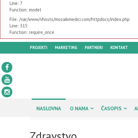
Line: 7
Function: model
File: /var/www/vhosts/mozaikmedici.com/httpdocs/index.php
Line: 315
Function: require_once
PROJEKTI
MARKETING
PARTNERI
KONTAKT
NASLOVNA
O NAMA
ČASOPIS
A
Zdravstvo