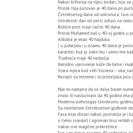
Nakon krštenja na rijeci Jordan, Isus s
Prorok Ilija putovao je 40 dana po pustin
Četrdesetog dana od uskrsnuća, Isus se
četrdeseti dan od smrti, odlazi na nebo
Božićni post traje tačno 40 dana.
Prorok Muhamed baš u 40-oj godini, u pe
Alibaba je imao 40 hajduka.
I u judaizmu i u islamu 40 dana je per
karantin; koji je, kako mu i samo ime ka
Trudnoća traje 40 nedjelja.
Narodno vjerovanje kaže da beba i majk
Stara mjera kod svih Slovena – oka, sad
Recepti za meleme i iscjeliteljska pića
Nije mi namjera da se dalje bavim nume
znalo ili naslućivalo da 40 godina ima
Moderna psihologija četrdesetu godinu 
Sa navršenom četrdesetom godinom došl
Faza koja dolazi nakon, poznatija je i k
o čemu svjedoči i ogroman broj velikih d
nakon ove magične prekretnice.
Evo, i mi danas slavimo 40. rođendan. Va