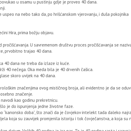
e povukao u osamu u pustinju gdje je proveo 40 dana.
ji.
 uspeo na nebo tako da, po hrišćanskom vjerovanju, i duša pokojnika
.
ćini Hira, prima božju objavu.
iod pročišćavanja. U savremenom društvu proces pročišćavanja se naziv
že, prvobitno trajao 40 dana.
a 40 dana ne treba da izlaze iz kuće.
rži 40 nečega. Oka meda bila je 40 drvenih čašica.
 glase skoro uvijek na 40 dana.
rološkim značenjima ovog mističnog broja, ali evidentno je da se oduv
 posebno značenje.
navodi kao godinu prekretnicu.
o je do ispunjenja jedne životne faze.
ao “kanonsko doba”, što znači da je čovjekov intelekt tada daleko najraz
jela koja su zauvijek promjenila istoriju i tok čovječanstva, a koja su 
žan datum. Velikih 40 godina je iza nas. To je 40 godina rasta i razvoja