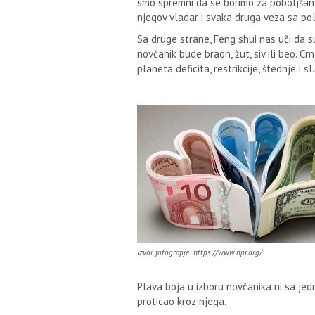
smo spremni da se borimo za poboljšanje 
njegov vladar i svaka druga veza sa po
Sa druge strane, Feng shui nas uči da 
novčanik bude braon, žut, siv ili beo. C
planeta deficita, restrikcije, štednje i sl
Izvor fotografije: https://www.npr.org/
Plava boja u izboru novčanika ni sa je
proticao kroz njega.