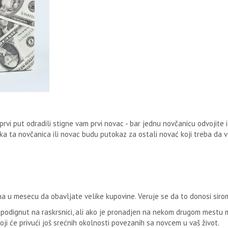
rvi put odradili stigne vam prvi novac - bar jednu novčanicu odvojite 
ka ta novčanica ili novac budu putokaz za ostali novać koji treba da 
ana u mesecu da obavljate velike kupovine. Veruje se da to donosi sir
 podignut na raskrsnici, ali ako je pronadjen na nekom drugom mestu
 koji će privući još srećnih okolnosti povezanih sa novcem u vaš život.