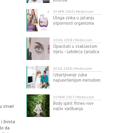
07 APR 2020 | Medicicom
Uloga cinka u jačanju
otpornosti organizma
20 JUL 2018 | Medicicom
Opacitati u staklastom
tijelu - Lebdeća tjelašca
07 JUL 2018 | Medicicom
Izbjeljivanje zuba
najsavršenijom metodom
10 MAR 2017 | Medicicom
Body spirit fitnes-nov
u stvari
način vježbanja
i života.
lo da