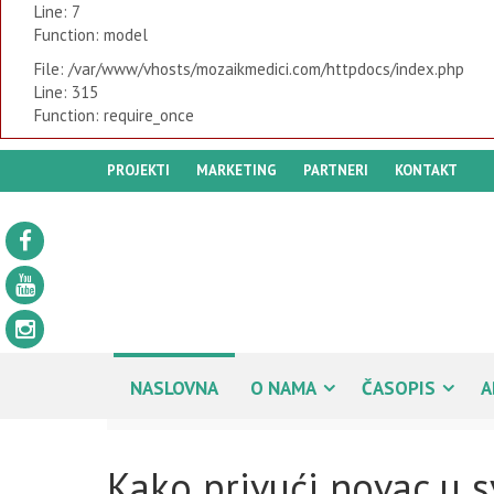
Line: 7
Function: model
File: /var/www/vhosts/mozaikmedici.com/httpdocs/index.php
Line: 315
Function: require_once
PROJEKTI
MARKETING
PARTNERI
KONTAKT
NASLOVNA
O NAMA
ČASOPIS
A
Kako privući novac u 