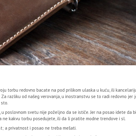
oju torbu redovno bacate na pod prilikom ulaska u kuću, ili kancelariju
. Za razliku od našeg verovanja, u inostranstvu se to radi redovno jer j
 sto.
, u poslovnom svetu nije poželjno da se ističe. Jer na posao idete da bi
i a ne kakvu torbu posedujete, ili da li pratite modne trendove i sl.
t; a privatnost i posao ne treba mešati.