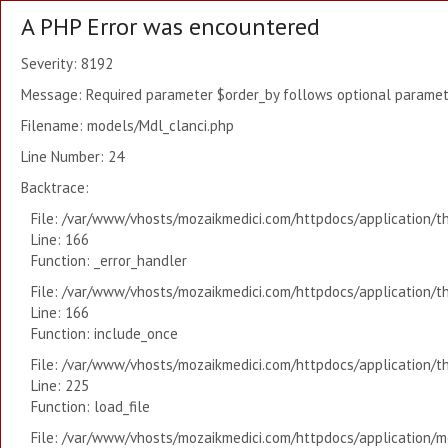
A PHP Error was encountered
Severity: 8192
Message: Required parameter $order_by follows optional paramete
Filename: models/Mdl_clanci.php
Line Number: 24
Backtrace:
File: /var/www/vhosts/mozaikmedici.com/httpdocs/application/t
Line: 166
Function: _error_handler
File: /var/www/vhosts/mozaikmedici.com/httpdocs/application/t
Line: 166
Function: include_once
File: /var/www/vhosts/mozaikmedici.com/httpdocs/application/t
Line: 225
Function: load_file
File: /var/www/vhosts/mozaikmedici.com/httpdocs/application/mo