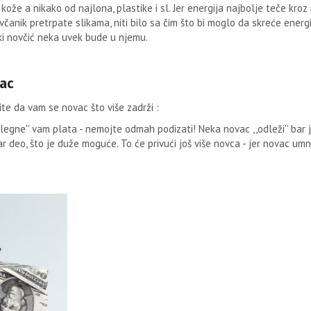
ože a nikako od najlona, plastike i sl. Jer energija najbolje teče kroz
včanik pretrpate slikama, niti bilo sa čim što bi moglo da skreće energij
ki novčić neka uvek bude u njemu.
ac
lite da vam se novac što više zadrži :
,,legne'' vam plata - nemojte odmah podizati! Neka novac ,,odleži'' bar
bar deo, što je duže moguće. To će privući još više novca - jer novac um