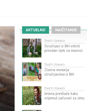
AKTUELNO
NAJČITANIJE
ŽIVJETI ZDRAVO
Stručnjaci iz BiH otkrili
prirodan lijek za masnoć
ŽIVJETI ZDRAVO
Zlatna medalja
stručnjacima iz BiH
ŽIVJETI ZDRAVO
Jelena predlaže kako
srijemuš sačuvati za zimu