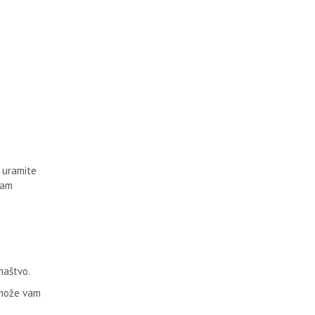
i uramite
vam
omaštvo.
 može vam