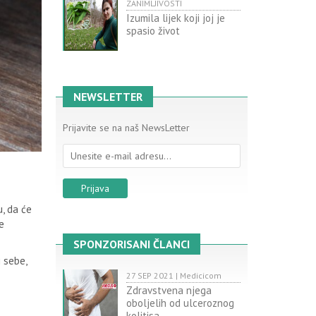
ZANIMLJIVOSTI
Izumila lijek koji joj je
spasio život
NEWSLETTER
Prijavite se na naš NewsLetter
, da će
e
SPONZORISANI ČLANCI
 sebe,
27 SEP 2021 | Medicicom
Zdravstvena njega
oboljelih od ulceroznog
kolitisa