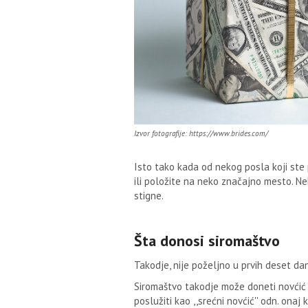
Izvor fotografije: https://www.brides.com/
Isto tako kada od nekog posla koji ste p
ili položite na neko značajno mesto. Ne
stigne.
Šta donosi siromaštvo
Takodje, nije poželjno u prvih deset d
Siromaštvo takodje može doneti novćić
poslužiti kao ,,srećni novćić'' odn. onaj