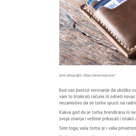
Izvor fotografije: https://www.etsy.com/
Kod nas postoji verovanje da ukoliko sv
vam to blokirati račune ili odneti novac
nezamislivo da se torba spusti na radni
Kakva god da je torba, brendirana ili ne
svoja znanja i veštine prikazali i istakl
Sem toga, vaša torba je i vaša privatnos