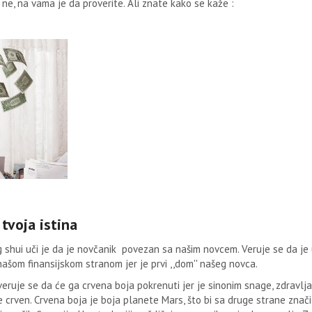
li ne, na vama je da proverite. Ali znate kako se kaže :
tvoja istina
g shui uči je da je novčanik povezan sa našim novcem. Veruje se da je 
našom finansijskom stranom jer je prvi ,,dom'' našeg novca.
veruje se da će ga crvena boja pokrenuti jer je sinonim snage, zdravlja 
 crven. Crvena boja je boja planete Mars, što bi sa druge strane znači