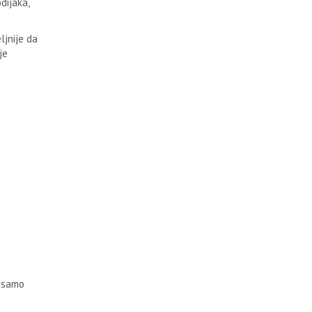
dijaka,
ljnije da
je
i samo