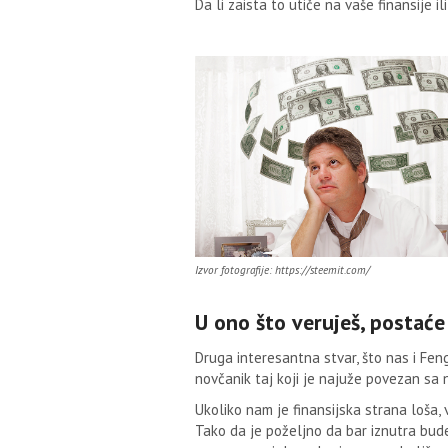
Da li zaista to utiče na vaše finansije i
Izvor fotografije: https://steemit.com/
U ono što veruješ, postaće 
Druga interesantna stvar, što nas i Fen
novčanik taj koji je najuže povezan sa 
Ukoliko nam je finansijska strana loša, 
Tako da je poželjno da bar iznutra bude