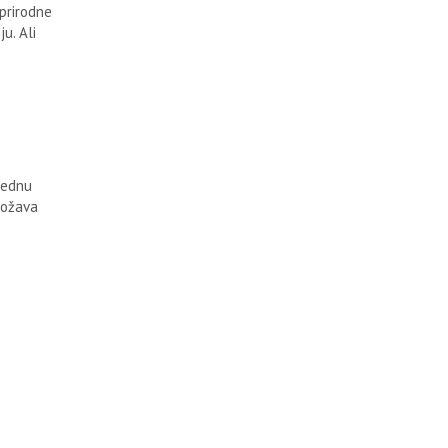
 prirodne
u. Ali
 jednu
nožava