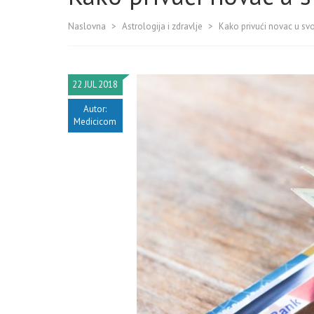
Naslovna
>
Astrologija i zdravlje
>
Kako privući novac u sv
22 JUL 2018
Autor:
Medicicom