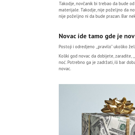
Takodje, novčanik bi trebao da bude od k
materijale. Takodje, nije poželjno da no
nije poželjno ni da bude prazan. Bar ne
Novac ide tamo gde je nov
Postoji i odredjeno ,,pravilo'' ukoliko že
Koliki god novac da dobijete, zaradite, 
noć. Potrebno ga je zadržati, ili bar do
novac.