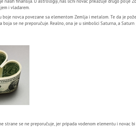
naših finansija. U astrologiji, naš lični novac prikazuje drugo polje Zo
ljem i vladarem.
su boje novca povezane sa elementom Zemlja i metalom. Te da je pože
rna boja se ne preporučuje. Realno, ona je u simbolici Saturna, a Saturn 
.
dne strane se ne preporučuje, jer pripada vodenom elementu i novac b