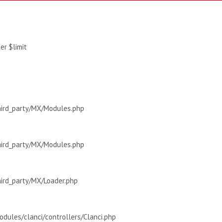
r $limit
hird_party/MX/Modules.php
hird_party/MX/Modules.php
hird_party/MX/Loader.php
dules/clanci/controllers/Clanci.php