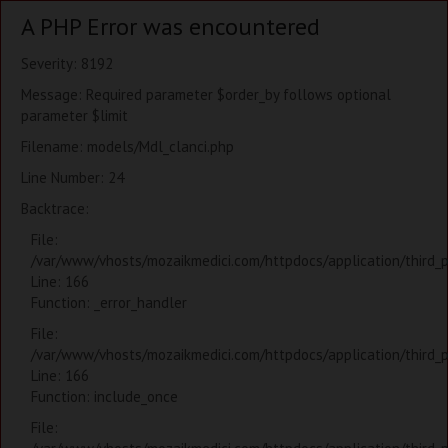
A PHP Error was encountered
Severity: 8192
Message: Required parameter $order_by follows optional
parameter $limit
Filename: models/Mdl_clanci.php
Line Number: 24
Backtrace:
File:
/var/www/vhosts/mozaikmedici.com/httpdocs/application/third_
Line: 166
Function: _error_handler
File:
/var/www/vhosts/mozaikmedici.com/httpdocs/application/third_
Line: 166
Function: include_once
File: