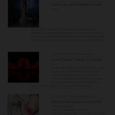
Venera po astrološkim kućama
Izvor
fotografije: https://holistictruth.wordpress.com/
Venera po astrološkim kućama jer tamo gde nam je
Venera, tamo nam je harmonija, ljubav, lepota,sklad...
Venera u prvom polju Da voliš da si uvek doterana (
...
20 JAN 2019
Autor: Medicicom
Crveni "krvavi" mesec 21.januar
Izvor
fotografije: https://www.pinterest.com/
21.januara 2019. čeka nas Totalno
pomračenje Meseca - i to crveni ili
''krvavi'' Mesec. Krvavi Mesec je uvek
bio predznak haosa i destrukcije u
svetu. Da će negde krv biti prolivena ili po n...
01 NOV 2018
Autor: Medicicom
Kako privući ljubav u svoj život
Izvor fotografije:
https://infinitelife.com.au/
Mandarinske patke su simbol vernosti i