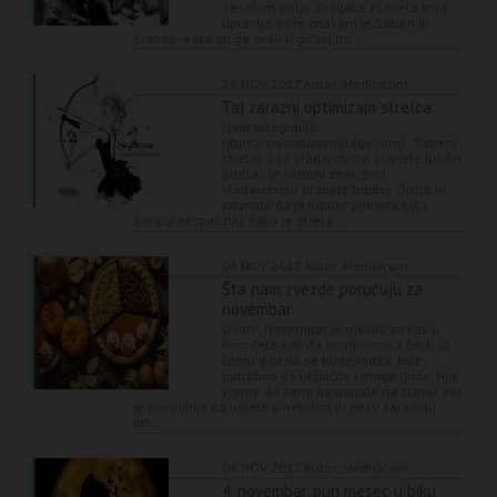
desetom polju Zodijaka. Planeta koja
upravlja ovim znakom je Saturn ili
Kronos - kako su ga zvali u grčkoj mi...
29 NOV 2017
Autor: Medicicom
Taj zarazni optimizam strelca
Izvor fotografije:
https://crystalbastrology.com/ Vatreni
strelac pod vladarstvom planete Jupiter
Strelac je vatreni znak, pod
vladarstvom planete Jupiter. Opšte je
poznato da je Jupiter planeta koja
donosi ekspanziju. Kako je Strela...
04 NOV 2017
Autor: Medicicom
Šta nam zvezde poručuju za
novembar
Ovan : Novembar je mesec za vas u
kom ćete najviše kompromisa činiti. O
čemu god da se bude radilo, biće
potrebno da uključite i druge ljude. Nije
vreme da sami nastupate na scenu, već
je povoljnije da udjete u neki tim ili neku saradnju.
Ion...
04 NOV 2017
Autor: Medicicom
4, novembar, pun mesec u biku