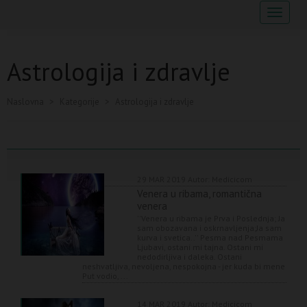
Navigaci
Astrologija i zdravlje
Naslovna
>
Kategorije
>
Astrologija i zdravlje
29 MAR 2019
Autor: Medicicom
Venera u ribama, romantična
venera
''Venera u ribama je Prva i Poslednja; Ja
sam obozavana i oskrnavljenja;Ja sam
kurva i svetica..'' Pesma nad Pesmama
Ljubavi, ostani mi tajna. Ostani mi
nedodirljiva i daleka. Ostani
neshvatljiva, nevoljena, nespokojna - jer kuda bi mene
Put vodio, ...
14 MAR 2019
Autor: Medicicom