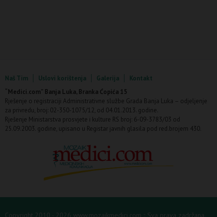
Naš Tim
Uslovi korištenja
Galerija
Kontakt
“Medici.com” Banja Luka, Branka Ćopića 15
Rješenje o registraciji Administrativne službe Grada Banja Luka – odjeljenje
za privredu, broj: 02-350-1075/12, od 04.01.2013. godine.
Rješenje Ministarstva prosvjete i kulture RS broj: 6-09-3783/03 od
25.09.2003. godine, upisano u Registar javnih glasila pod red.brojem 430.
Copyright 2010 - 2026 www.mozaikmedici.com :: Sva prava zadržana.