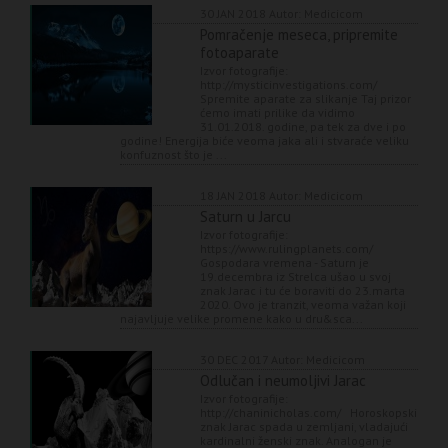
30 JAN 2018
Autor: Medicicom
Pomračenje meseca, pripremite
fotoaparate
Izvor fotografije:
http://mysticinvestigations.com/
Spremite aparate za slikanje Taj prizor
ćemo imati prilike da vidimo
31.01.2018. godine, pa tek za dve i po
godine! Energija biće veoma jaka ali i stvaraće veliku
konfuznost što je ...
18 JAN 2018
Autor: Medicicom
Saturn u Jarcu
Izvor fotografije:
https://www.rulingplanets.com/
Gospodara vremena - Saturn je
19.decembra iz Strelca ušao u svoj
znak Jarac i tu će boraviti do 23.marta
2020. Ovo je tranzit, veoma važan koji
najavljuje velike promene kako u dru&sca...
30 DEC 2017
Autor: Medicicom
Odlučan i neumoljivi Jarac
Izvor fotografije:
http://chaninicholas.com/ Horoskopski
znak Jarac spada u zemljani, vladajući
kardinalni ženski znak. Analogan je