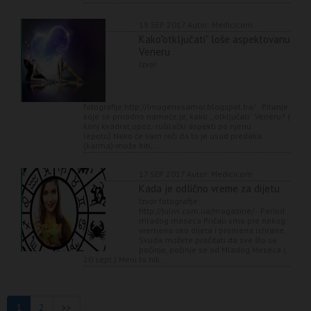
19 SEP 2017
Autor: Medicicom
Kako"otključati" loše aspektovanu
Veneru
Izvor
fotografije:http://imagenesamor.blogspot.ba/ Pitanje
koje se prirodno nameće,je, kako ,,otključati'' Veneru? (
konj.kvadrat,opoz.- rušilački aspekti po njenu
lepotu).Neko će vam reči da to je usud predaka
(karma)-može biti, ...
17 SEP 2017
Autor: Medicicom
Kada je odlično vreme za dijetu
Izvor fotografije:
http://julivi.com.ua/magazine/ Period
mladog meseca Pričali smo pre nekog
vremena oko dijeta i promena ishrane.
Svuda možete pročitati da sve što se
počinje, počinje se od Mladog Meseca (
20 sept.) Meni to nik...
1
2
>>