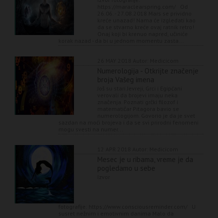
https://maraclearspring.com/ Od
26.06. - 27.08.2018 Mars se prividno
kreće unazad! Nama će izgledati kao
da se stvarno kreće ovaj ratnik retro!
Onaj koji bi krenuo napred, učiniće
korak nazad - da bi u jednom momentu zasta...
26 MAY 2018
Autor: Medicicom
Numerologija - Otkrijte značenje
broja Vašeg imena
Još su stari Jevreji, Grci i Egipćani
verovali da brojevi imaju neka
značenja. Poznati grčki filozof i
matematičar Pitagora bavio se
numerologijom. Govorio je da je svet
sazdan na moći brojeva i da se svi prirodni fenomeni
mogu svesti na numer...
12 APR 2018
Autor: Medicicom
Mesec je u ribama, vreme je da
pogledamo u sebe
Izvor
fotografije: https://www.consciousreminder.com/ U
susret nežnim i emotivnim danima Malo da