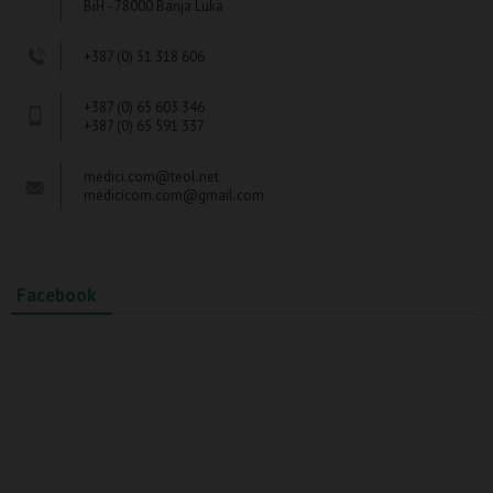
BiH - 78000 Banja Luka
+387 (0) 51 318 606
+387 (0) 65 603 346
+387 (0) 65 591 337
medici.com@teol.net
medicicom.com@gmail.com
Facebook