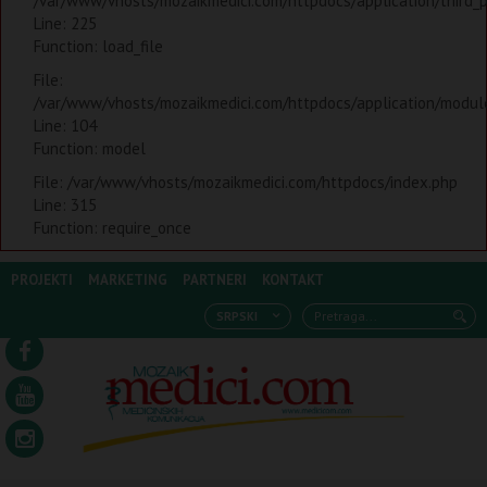
/var/www/vhosts/mozaikmedici.com/httpdocs/application/third_
Line: 225
Function: load_file
File:
/var/www/vhosts/mozaikmedici.com/httpdocs/application/modules
Line: 104
Function: model
File: /var/www/vhosts/mozaikmedici.com/httpdocs/index.php
Line: 315
Function: require_once
PROJEKTI
MARKETING
PARTNERI
KONTAKT
SRPSKI