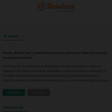
O nama
Portal „Medici.com“ je medicinski portal i jedini kao takav koji postoji
na ovim prostorima
Iz razloga što sa jedne strane objedinjuje stručne i edukativne tekstove
napisane od strane eminentnih stručnjaka iz oblasti medicine i farmacije, a
sa druge strane tekstove iz oblasti prirodnog liječenja zasnovanog na
isključivo zdravim i prirodnim sredstvima koja su svima nama lako dostupna.
O NAMA
NAŠ TIM
Kategorije