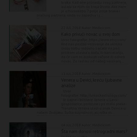
braka. Kad one pronadju svog partnera,
ostaju sa njim do kraja života. Ako nam
je u horoskopu 7 polje polje braka i
bračnog partnera, onda su zapadna i j...
22 JUL 2018
Autor: Medicicom
Kako privući novac u svoj dom
Izvor fotografije: https://www.etsy.com/
Kod nas postoji verovanje da ukoliko
svoju torbu redovno bacate na pod
prilikom ulaska u kuću, ili kancelariju,
da će vam to blokirati račune ili odneti
novac. Za razliku od našeg verovanj...
11 JUL 2018
Autor: Medicicom
Venera u Devici, kreću ljubavne
analize
Izvor
fotografije: http://unlockastrology.com/
Iz sjajne i blistave Venere u Lavu -
gospodarice, ponosne i po malo preke -
Tranzitna Venera ulazi u znak Device u
našem Zodijaku. Sušta suprotnost, ali ništa m...
04 JUL 2018
Autor: Medicicom
Šta nam donosi retrogradni mars?
Izvor fotografije: