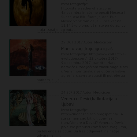
Izvor fotografije:
http://starweatherwhale.com/
4.novembra imaćemo opozit Meseca i
Sunca, osa Bik - Škorpija, odn. Pun
Mesec.S'obzirom da je Sunce već na
11,14'Škorpiona, još malo pa dolazi do
kraja ,,spaljenog puta'...
25 OCT 2017
Autor: Medicicom
Mars u vagi, koju igru igraš
Izvor fotografije: http://www.collective-
evolution.com/ 22.oktobra 2017 -
9.decembra 2017.- tranzitni Mars
boraviće u zodijačkom znaku Vaga. Mars
u Venerinom znaku nije oličenje kakve
agresije, uzavrele strasti ili potrebe za
borbom, ali je...
24 SEP 2017
Autor: Medicicom
Venera u Devici,kalkulacija u
ljubavi
Izvor fotografije:
http://ciudadzodiaco.blogspot.ba/ A
šta će nam sad biti u ljubavi sa
tranz.Venere u Devici? Venera u Devici
prvo sve propusti kroz filtere svog uma,
pa tek onda se odluči Da li će odgovoriti na nečije
udvaranje ili...