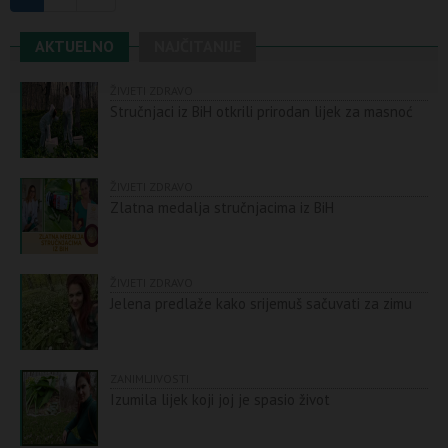
AKTUELNO
NAJČITANIJE
ŽIVJETI ZDRAVO
Stručnjaci iz BiH otkrili prirodan lijek za masnoć
ŽIVJETI ZDRAVO
Zlatna medalja stručnjacima iz BiH
ŽIVJETI ZDRAVO
Jelena predlaže kako srijemuš sačuvati za zimu
ZANIMLJIVOSTI
Izumila lijek koji joj je spasio život