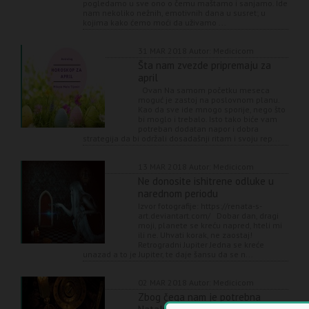
pogledamo u sve ono o čemu maštamo i sanjamo. Ide
nam nekoliko nežnih, emotivnih dana u susret; u
kojima kako ćemo moći da uživamo ...
31 MAR 2018
Autor: Medicicom
Šta nam zvezde pripremaju za
april
Ovan Na samom početku meseca
moguć je zastoj na poslovnom planu.
Kao da sve ide mnogo sporije, nego što
bi moglo i trebalo. Isto tako biće vam
potreban dodatan napor i dobra
strategija da bi održali dosadašnji ritam i svoju rep...
13 MAR 2018
Autor: Medicicom
Ne donosite ishitrene odluke u
narednom periodu
Izvor fotografije: https://renata-s-
art.deviantart.com/ Dobar dan, dragi
moji, planete se kreću napred, hteli mi
ili ne. Uhvati korak, ne zaostaj!
Retrogradni Jupiter Jedna se kreće
unazad a to je Jupiter, te daje šansu da se n...
02 MAR 2018
Autor: Medicicom
Zbog čega nam je potrebna